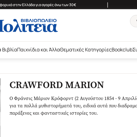
|
ορικά στην Ελλάδα για αγορές άνω των 30€
ά Βιβλία
Παιχνίδια και Άλλα
Θεματικές Κατηγορίες
Bookclub
Σ
CRAWFORD MARION
Ο Φράνσις Μάριον Κρόφορντ (2 Αυγούστου 1854 - 9 Απριλ
για τα πολλά μυθιστορήματά του, ειδικά αυτά που διαδραματ
παράξενες και φανταστικές ιστορίες του.