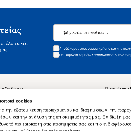
τείας
οι όλα τα νέα
Αποδέχομαι τους όρους χρήσης και την πολι
 μας.
Επιθυμώ να λαμβάνω προσωποποιημένα ενημ
οι Σύνδεσμοι
Εξυπηρέτηση
ά με εμάς
Συχνές ερωτή
μοποιεί cookies
 Εργασίας
Επικοινωνία
ια την εξατομίκευση περιεχομένου και διαφημίσεων, την παρο
ς για τις "Λίστες Επιθυμητών" και τη Βιβλιοθήκη
B2B
έσων και την ανάλυση της επισκεψιμότητάς μας. Επιδίωξη μας 
υνατό πιο ταιριαστή στις προτιμήσεις σας και πιο ενδιαφέρουσα
ες Χρήσης Αναζήτησης
Δικαίωμα Υπ