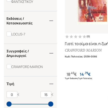
ΦΑΝΤΑΣΤΙΚΟΥ
Εκδόσεις /
Κατασκευαστές
LOCUS-7
(
0
)
Γιατί το αίμα είναι η ζω
CRAWFORD MARION
Συγγραφείς /
Δημιουργοί
Κωδ. Πολιτείας
:
2538-0066
CRAWFORD MARION
.
49
.
79
18
€
14
€
Τιμή Έκδοσης
Τιμή Πολιτείας
Τιμή
€
€