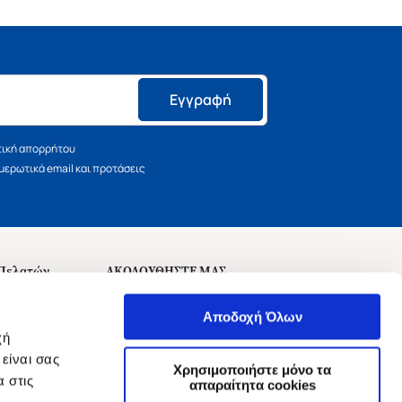
Εγγραφή
τική απορρήτου
ερωτικά email και προτάσεις
 Πελατών
ΑΚΟΛΟΥΘΗΣΤΕ ΜΑΣ
σεις
Αποδοχή Όλων
χή
είναι σας
Χρησιμοποιήστε μόνο τα
 στις
αναχώρησης
απαραίτητα cookies