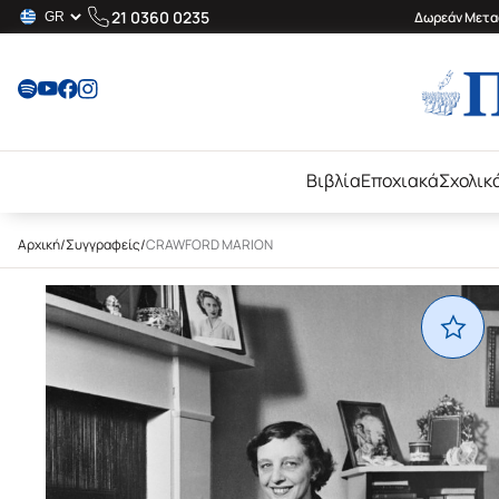
21 0360 0235
Δωρεάν Μεταφ
Βιβλία
Εποχιακά
Σχολικ
Αρχική
/
Συγγραφείς
/
CRAWFORD MARION