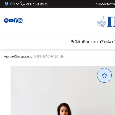
21 0360 0235
Δωρεάν Μεταφ
Βιβλία
Εποχιακά
Σχολικ
Αρχική
/
Συγγραφείς
/
DIEFENBACH CECILIA