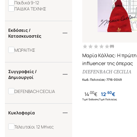
Παιδικά 9-12
ΠΑΙΔΙΚΑ ΤΕΧΝΗΣ
Εκδόσεις /
Κατασκευαστές
(
0
)
ΜΩΡΑΙΤΗΣ
Μαρία Κάλλας: Η πρώτη
influencer της όπερας
Συγγραφείς /
DIEFENBACH CECILIA
Δημιουργοί
Κωδ. Πολιτείας
:
7716-0049
DIEFENBACH CECILIA
.
00
.
60
14
€
12
€
Τιμή Έκδοσης
Τιμή Πολιτείας
Κυκλοφορία
Τελευταίοι 12 Μήνες