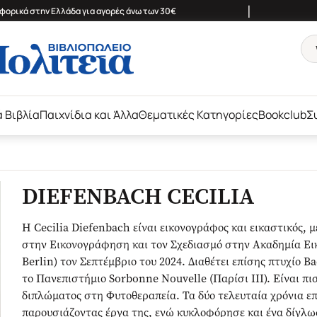
|
ορικά στην Ελλάδα για αγορές άνω των 30€
ά Βιβλία
Παιχνίδια και Άλλα
Θεματικές Κατηγορίες
Bookclub
Σ
DIEFENBACH CECILIA
Η Cecilia Diefenbach είναι εικονογράφος και εικαστικός, 
στην Εικονογράφηση και τον Σχεδιασμό στην Ακαδημία Ει
Berlin) τον Σεπτέμβριο του 2024. Διαθέτει επίσης πτυχίο 
το Πανεπιστήμιο Sorbonne Nouvelle (Παρίσι III). Είναι π
διπλώματος στη Φυτοθεραπεία. Τα δύο τελευταία χρόνια επ
παρουσιάζοντας έργα της, ενώ κυκλοφόρησε και ένα δίγλω