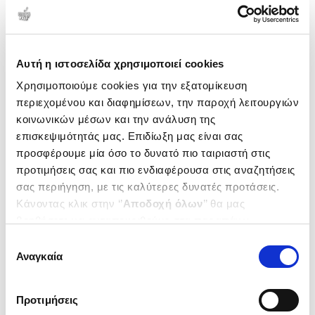
Δημοτικότητα
Αυτή η ιστοσελίδα χρησιμοποιεί cookies
Χρησιμοποιούμε cookies για την εξατομίκευση
περιεχομένου και διαφημίσεων, την παροχή λειτουργιών
κοινωνικών μέσων και την ανάλυση της
επισκεψιμότητάς μας. Επιδίωξη μας είναι σας
προσφέρουμε μία όσο το δυνατό πιο ταιριαστή στις
προτιμήσεις σας και πιο ενδιαφέρουσα στις αναζητήσεις
σας περιήγηση, με τις καλύτερες δυνατές προτάσεις.
Κάνοντας κλικ στην ‘’
Αποδοχή όλων
’’ θα μας
βοηθήσετε να ανταποκριθούμε στα παραπάνω.
(
0
)
(
0
)
Μπορείτε επίσης να επεξεργαστείτε ποια cookies σας
Μεταξύ φίλων
(H/B) Among Friends
Επιλογή
ενδιαφέρουν και να επιλέξετε από τα παρακάτω με την
EBBOTT HAL
EBBOTT HAL
Αναγκαία
συγκατάθεσης
‘’
Αποδοχή επιλογών
΄΄και να ενημερωθείτε σχετικά με
Κωδ. Πολιτείας
:
2760-5887
Κωδ. Πολιτείας
:
3484-0481
τα cookies στην ‘’Προβολή λεπτομερειών’’.
Προτιμήσεις