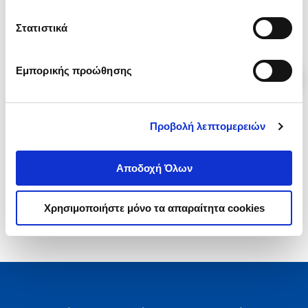
.
80
.
92
.
79
18
€
16
€
22
€
Στατιστικά
Τιμή Έκδοσης
Τιμή Πολιτείας
Τιμή Πολιτείας
Εμπορικής προώθησης
Προβολή λεπτομερειών
1-2 από 2 προϊόντα
Αποδοχή Όλων
Χρησιμοποιήστε μόνο τα απαραίτητα cookies