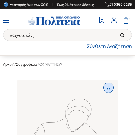
|
|
21 0360 0235
δα για αγορές άνω των 30€
Έως 24 άτοκες δόσεις
Δωρεάν Μεταφ
0
Σύνθετη Αναζήτηση
Αρχική
/
Συγγραφείς
/
FOX MATTHEW