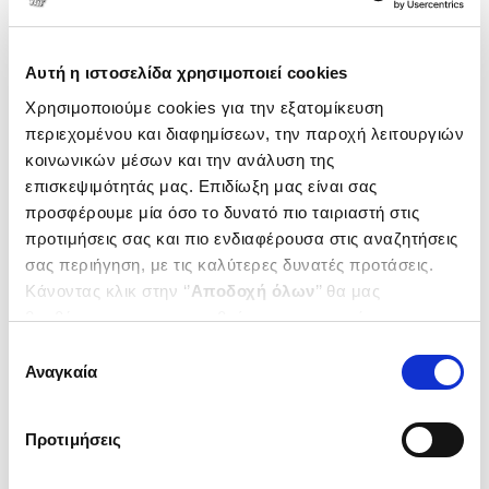
Αυτή η ιστοσελίδα χρησιμοποιεί cookies
Χρησιμοποιούμε cookies για την εξατομίκευση
περιεχομένου και διαφημίσεων, την παροχή λειτουργιών
κοινωνικών μέσων και την ανάλυση της
επισκεψιμότητάς μας. Επιδίωξη μας είναι σας
προσφέρουμε μία όσο το δυνατό πιο ταιριαστή στις
προτιμήσεις σας και πιο ενδιαφέρουσα στις αναζητήσεις
σας περιήγηση, με τις καλύτερες δυνατές προτάσεις.
Κάνοντας κλικ στην ‘’
Αποδοχή όλων
’’ θα μας
(
0
)
βοηθήσετε να ανταποκριθούμε στα παραπάνω.
(P/B) The Lovely Dark
Μπορείτε επίσης να επεξεργαστείτε ποια cookies σας
FOX MATTHEW
Επιλογή
ενδιαφέρουν και να επιλέξετε από τα παρακάτω με την
Αναγκαία
Κωδ. Πολιτείας
:
6410-0091
συγκατάθεσης
‘’
Αποδοχή επιλογών
΄΄και να ενημερωθείτε σχετικά με
τα cookies στην ‘’Προβολή λεπτομερειών’’.
Προτιμήσεις
.
79
10
€