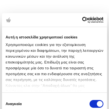
1-1 από 1 προϊόντα
Δημοτικότητα
Αυτή η ιστοσελίδα χρησιμοποιεί cookies
Χρησιμοποιούμε cookies για την εξατομίκευση
περιεχομένου και διαφημίσεων, την παροχή λειτουργιών
κοινωνικών μέσων και την ανάλυση της
επισκεψιμότητάς μας. Επιδίωξη μας είναι σας
προσφέρουμε μία όσο το δυνατό πιο ταιριαστή στις
προτιμήσεις σας και πιο ενδιαφέρουσα στις αναζητήσεις
σας περιήγηση, με τις καλύτερες δυνατές προτάσεις.
Κάνοντας κλικ στην ‘’
Αποδοχή όλων
’’ θα μας
βοηθήσετε να ανταποκριθούμε στα παραπάνω.
Μπορείτε επίσης να επεξεργαστείτε ποια cookies σας
Επιλογή
ενδιαφέρουν και να επιλέξετε από τα παρακάτω με την
Αναγκαία
συγκατάθεσης
(
0
)
‘’
Αποδοχή επιλογών
΄΄και να ενημερωθείτε σχετικά με