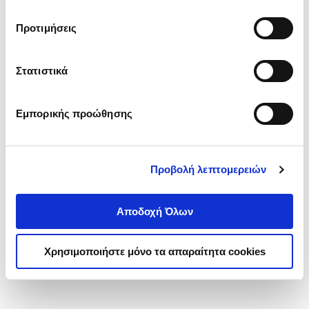
Τα κλεφτρόνια (σκληρόδετη
τα cookies στην ‘’Προβολή λεπτομερειών’’.
έκδοση)
Προτιμήσεις
GUARDUCCI ILARIA
Κωδ. Πολιτείας
:
9505-0153
Στατιστικά
.
54
.
99
15
€
13
€
Εμπορικής προώθησης
Τιμή Έκδοσης
Τιμή Πολιτείας
Προβολή λεπτομερειών
Αποδοχή Όλων
1-1 από 1 προϊόντα
Χρησιμοποιήστε μόνο τα απαραίτητα cookies