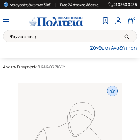
|
|
21 0360 0235
δα για αγορές άνω των 30€
Έως 24 άτοκες δόσεις
Δωρεάν Μεταφ
0
Σύνθετη Αναζήτηση
Αρχική
/
Συγγραφείς
/
HANAOR ZIGGY