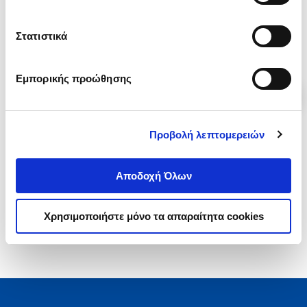
.
57
.
29
Στατιστικά
16
€
15
€
Τιμή Πολιτείας
Τιμή Πολιτείας
Εμπορικής προώθησης
Προβολή λεπτομερειών
1-2 από 2 προϊόντα
Αποδοχή Όλων
Χρησιμοποιήστε μόνο τα απαραίτητα cookies