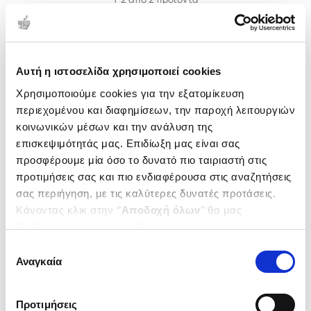
Δημοτικότητα
Αυτή η ιστοσελίδα χρησιμοποιεί cookies
Χρησιμοποιούμε cookies για την εξατομίκευση
περιεχομένου και διαφημίσεων, την παροχή λειτουργιών
κοινωνικών μέσων και την ανάλυση της
επισκεψιμότητάς μας. Επιδίωξη μας είναι σας
προσφέρουμε μία όσο το δυνατό πιο ταιριαστή στις
προτιμήσεις σας και πιο ενδιαφέρουσα στις αναζητήσεις
σας περιήγηση, με τις καλύτερες δυνατές προτάσεις.
Κάνοντας κλικ στην ‘’
Αποδοχή όλων
’’ θα μας
βοηθήσετε να ανταποκριθούμε στα παραπάνω.
(
0
)
(
0
)
Μπορείτε επίσης να επεξεργαστείτε ποια cookies σας
Επιλογή
(H/B) Gory Rory Fangface
(H/B) Alex and Alex
ενδιαφέρουν και να επιλέξετε από τα παρακάτω με την
Αναγκαία
συγκατάθεσης
Needs a Kiss
HANAOR ZIGGY
‘’
Αποδοχή επιλογών
΄΄και να ενημερωθείτε σχετικά με
HANAOR ZIGGY
Κωδ. Πολιτείας
:
5658-0016
τα cookies στην ‘’Προβολή λεπτομερειών’’.
Κωδ. Πολιτείας
:
5658-0011
Προτιμήσεις