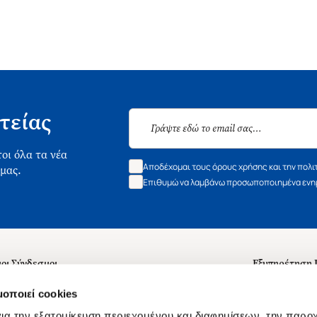
τείας
οι όλα τα νέα
Αποδέχομαι τους όρους χρήσης και την πολι
 μας.
Επιθυμώ να λαμβάνω προσωποποιημένα ενημ
οι Σύνδεσμοι
Εξυπηρέτηση
ά με εμάς
Συχνές ερωτή
μοποιεί cookies
 Εργασίας
Επικοινωνία
ια την εξατομίκευση περιεχομένου και διαφημίσεων, την παρο