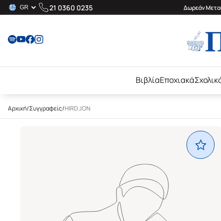
21 0360 0235
Δωρεάν Μεταφ
Βιβλία
Εποχιακά
Σχολικ
Αρχική
/
Συγγραφείς
/
HIRD JON