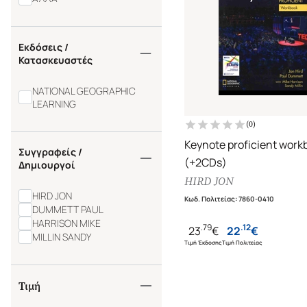
Εκδόσεις /
Κατασκευαστές
NATIONAL GEOGRAPHIC
LEARNING
(
0
)
Keynote proficient work
Συγγραφείς /
(+2CDs)
Δημιουργοί
HIRD JON
HIRD JON
Κωδ. Πολιτείας
:
7860-0410
DUMMETT PAUL
HARRISON MIKE
.
79
.
12
23
€
22
€
MILLIN SANDY
Τιμή Έκδοσης
Τιμή Πολιτείας
Τιμή