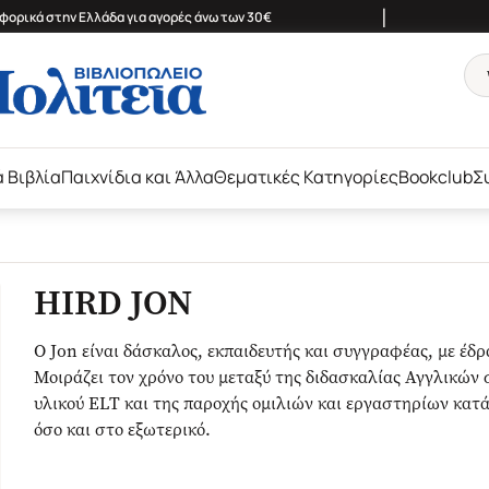
|
ορικά στην Ελλάδα για αγορές άνω των 30€
ά Βιβλία
Παιχνίδια και Άλλα
Θεματικές Κατηγορίες
Bookclub
Σ
HIRD JON
Ο Jon είναι δάσκαλος, εκπαιδευτής και συγγραφέας, με έδ
Μοιράζει τον χρόνο του μεταξύ της διδασκαλίας Αγγλικών
υλικού ELT και της παροχής ομιλιών και εργαστηρίων κα
όσο και στο εξωτερικό.