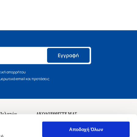
Εγγραφή
τική απορρήτου
ερωτικά email και προτάσεις
 Πελατών
ΑΚΟΛΟΥΘΗΣΤΕ ΜΑΣ
σεις
Αποδοχή Όλων
χή