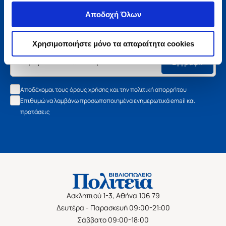
Μάθετε τα νέα της Πολιτείας
Αποδοχή Όλων
Εγγραφείτε στο newsletter μας και μάθετε πρώτοι όλα τα
νέα βιβλία, τις εξαιρετικές τιμές και τις εκδηλώσεις μας.
Χρησιμοποιήστε μόνο τα απαραίτητα cookies
Εγγραφή
Αποδέχομαι τους όρους χρήσης και την πολιτική απορρήτου
Επιθυμώ να λαμβάνω προσωποποιημένα ενημερωτικά email και
προτάσεις
Ασκληπιού 1-3, Αθήνα 106 79
Δευτέρα - Παρασκευή 09:00-21:00
Σάββατο 09:00-18:00