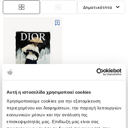
Δημοτικότητα
Αυτή η ιστοσελίδα χρησιμοποιεί cookies
(
0
)
Χρησιμοποιούμε cookies για την εξατομίκευση
(H/B) Dior: A New Look
περιεχομένου και διαφημίσεων, την παροχή λειτουργιών
HOHE MADELIEF
κοινωνικών μέσων και την ανάλυση της
Κωδ. Πολιτείας
:
6705-0001
επισκεψιμότητάς μας. Επιδίωξη μας είναι σας