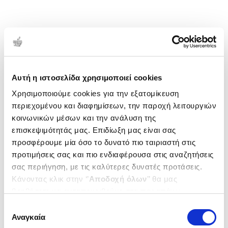
Μπαθ.
1-2 από 2 προϊόντα
Δημοτικότητα
Αυτή η ιστοσελίδα χρησιμοποιεί cookies
Χρησιμοποιούμε cookies για την εξατομίκευση
περιεχομένου και διαφημίσεων, την παροχή λειτουργιών
κοινωνικών μέσων και την ανάλυση της
επισκεψιμότητάς μας. Επιδίωξη μας είναι σας
προσφέρουμε μία όσο το δυνατό πιο ταιριαστή στις
προτιμήσεις σας και πιο ενδιαφέρουσα στις αναζητήσεις
σας περιήγηση, με τις καλύτερες δυνατές προτάσεις.
Κάνοντας κλικ στην ‘’
Αποδοχή όλων
’’ θα μας
βοηθήσετε να ανταποκριθούμε στα παραπάνω.
Μπορείτε επίσης να επεξεργαστείτε ποια cookies σας
Επιλογή
ενδιαφέρουν και να επιλέξετε από τα παρακάτω με την
Αναγκαία
συγκατάθεσης
(
0
)
(
0
)
‘’
Αποδοχή επιλογών
΄΄και να ενημερωθείτε σχετικά με