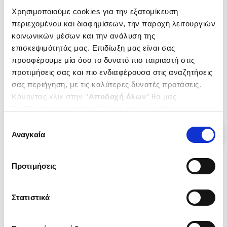
(
0
)
(
0
)
Χρησιμοποιούμε cookies για την εξατομίκευση
Ατσάλινη πριγκίπισσα
Σκοτεινός βασιλιάς
περιεχομένου και διαφημίσεων, την παροχή λειτουργιών
Royal elite 2
Royal elite 1
κοινωνικών μέσων και την ανάλυση της
KENT RINA
KENT RINA
επισκεψιμότητάς μας. Επιδίωξη μας είναι σας
Κωδ. Πολιτείας
:
6082-0215
Κωδ. Πολιτείας
:
6082-0208
προσφέρουμε μία όσο το δυνατό πιο ταιριαστή στις
προτιμήσεις σας και πιο ενδιαφέρουσα στις αναζητήσεις
σας περιήγηση, με τις καλύτερες δυνατές προτάσεις.
.
80
.
92
.
80
.
92
18
€
16
€
18
€
16
€
Κάνοντας κλικ στην ‘’
Αποδοχή όλων
’’ θα μας
Τιμή Έκδοσης
Τιμή Πολιτείας
Τιμή Έκδοσης
Τιμή Πολιτείας
βοηθήσετε να ανταποκριθούμε στα παραπάνω.
Μπορείτε επίσης να επεξεργαστείτε ποια cookies σας
Επιλογή
ενδιαφέρουν και να επιλέξετε από τα παρακάτω με την
Αναγκαία
συγκατάθεσης
‘’
Αποδοχή επιλογών
΄΄και να ενημερωθείτε σχετικά με
τα cookies στην ‘’Προβολή λεπτομερειών’’.
Προτιμήσεις
Στατιστικά