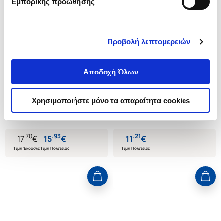
Εμπορικής προώθησης
Προβολή λεπτομερειών
(
0
)
(
0
)
Αδίστακτος βασιλιάς
(P/B) Hunt the Villain
Αποδοχή Όλων
KENT RINA
KENT RINA
Κωδ. Πολιτείας
:
6082-0202
Κωδ. Πολιτείας
:
7197-0001
Χρησιμοποιήστε μόνο τα απαραίτητα cookies
.
70
.
93
.
21
17
€
15
€
11
€
Τιμή Έκδοσης
Τιμή Πολιτείας
Τιμή Πολιτείας