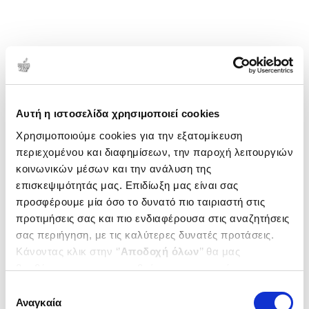
γράψει περισσότερα από πενήντα άρθρα, και
τέσσερα βιβλία ?σε σλοβενικά, κροατικά και
αγγλικά?, με θέμα την ανάγνωση βιβλίων και τον
εκδοτικό χώρο.
1-1 από 1 προϊόντα
Δημοτικότητα
Αυτή η ιστοσελίδα χρησιμοποιεί cookies
Χρησιμοποιούμε cookies για την εξατομίκευση
περιεχομένου και διαφημίσεων, την παροχή λειτουργιών
κοινωνικών μέσων και την ανάλυση της
επισκεψιμότητάς μας. Επιδίωξη μας είναι σας
προσφέρουμε μία όσο το δυνατό πιο ταιριαστή στις
προτιμήσεις σας και πιο ενδιαφέρουσα στις αναζητήσεις
σας περιήγηση, με τις καλύτερες δυνατές προτάσεις.
Κάνοντας κλικ στην ‘’
Αποδοχή όλων
’’ θα μας
βοηθήσετε να ανταποκριθούμε στα παραπάνω.
Μπορείτε επίσης να επεξεργαστείτε ποια cookies σας
Επιλογή
ενδιαφέρουν και να επιλέξετε από τα παρακάτω με την
Αναγκαία
συγκατάθεσης