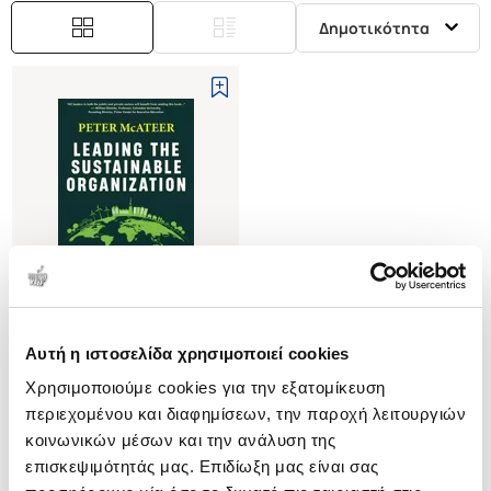
Δημοτικότητα
Αυτή η ιστοσελίδα χρησιμοποιεί cookies
(
0
)
Χρησιμοποιούμε cookies για την εξατομίκευση
(Η/Β) Leading the Sustainable
Organization
περιεχομένου και διαφημίσεων, την παροχή λειτουργιών
The Quest for Ethical Brands
MCATEER PETER
κοινωνικών μέσων και την ανάλυση της
and a Culture of Sustainable
επισκεψιμότητάς μας. Επιδίωξη μας είναι σας
Κωδ. Πολιτείας
:
5002-0007
Innovation