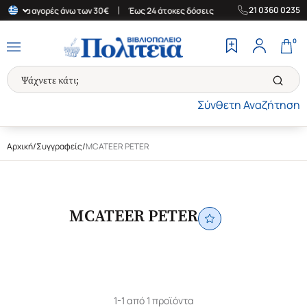
|
|
21 0360 0235
δα για αγορές άνω των 30€
Έως 24 άτοκες δόσεις
Δωρεάν Μεταφ
0
Σύνθετη Αναζήτηση
Αρχική
/
Συγγραφείς
/
MCATEER PETER
MCATEER PETER
1-1 από 1 προϊόντα