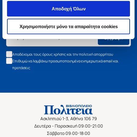
Μάθετε τα νέα της Πολιτείας
Αποδοχή Όλων
Εγγραφείτε στο newsletter μας και μάθετε πρώτοι όλα τα
νέα βιβλία, τις εξαιρετικές τιμές και τις εκδηλώσεις μας.
Χρησιμοποιήστε μόνο τα απαραίτητα cookies
Εγγραφή
Αποδέχομαι τους όρους χρήσης και την πολιτική απορρήτου
Επιθυμώ να λαμβάνω προσωποποιημένα ενημερωτικά email και
προτάσεις
Ασκληπιού 1-3, Αθήνα 106 79
Δευτέρα - Παρασκευή 09:00-21:00
Σάββατο 09:00-18:00