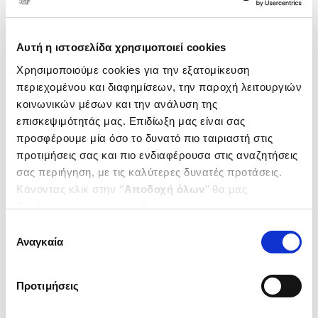
Αυτή η ιστοσελίδα χρησιμοποιεί cookies
Χρησιμοποιούμε cookies για την εξατομίκευση
περιεχομένου και διαφημίσεων, την παροχή λειτουργιών
κοινωνικών μέσων και την ανάλυση της
επισκεψιμότητάς μας. Επιδίωξη μας είναι σας
προσφέρουμε μία όσο το δυνατό πιο ταιριαστή στις
προτιμήσεις σας και πιο ενδιαφέρουσα στις αναζητήσεις
σας περιήγηση, με τις καλύτερες δυνατές προτάσεις.
Κάνοντας κλικ στην ‘’
Αποδοχή όλων
’’ θα μας
(
0
)
βοηθήσετε να ανταποκριθούμε στα παραπάνω.
Το πιο όμορφο δώρο στον κόσμο
(σκληρόδετη έκδοση)
Μπορείτε επίσης να επεξεργαστείτε ποια cookies σας
Επιλογή
OBRADORS-MIREIA OLIVE
ενδιαφέρουν και να επιλέξετε από τα παρακάτω με την
Αναγκαία
συγκατάθεσης
‘’
Αποδοχή επιλογών
΄΄και να ενημερωθείτε σχετικά με
Κωδ. Πολιτείας
:
9701-1003
τα cookies στην ‘’Προβολή λεπτομερειών’’.
Προτιμήσεις
.
20
.
98
12
€
10
€