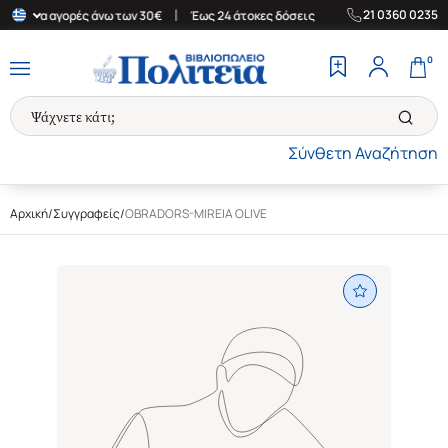
|
|
21 0360 0235
δα για αγορές άνω των 30€
Έως 24 άτοκες δόσεις
Δωρεάν Μεταφ
0
Σύνθετη Αναζήτηση
Αρχική
/
Συγγραφείς
/
OBRADORS-MIREIA OLIVE