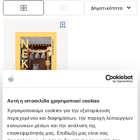
Δημοτικότητα
Αυτή η ιστοσελίδα χρησιμοποιεί cookies
(
0
)
Χρησιμοποιούμε cookies για την εξατομίκευση
(H/B) Neko: Cats of Japan
περιεχομένου και διαφημίσεων, την παροχή λειτουργιών
OKI MASAYUKI
κοινωνικών μέσων και την ανάλυση της
Κωδ. Πολιτείας
:
9051-0091
επισκεψιμότητάς μας. Επιδίωξη μας είναι σας