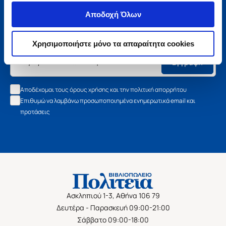
Μάθετε τα νέα της Πολιτείας
Αποδοχή Όλων
Εγγραφείτε στο newsletter μας και μάθετε πρώτοι όλα τα
νέα βιβλία, τις εξαιρετικές τιμές και τις εκδηλώσεις μας.
Χρησιμοποιήστε μόνο τα απαραίτητα cookies
Εγγραφή
Αποδέχομαι τους όρους χρήσης και την πολιτική απορρήτου
Επιθυμώ να λαμβάνω προσωποποιημένα ενημερωτικά email και
προτάσεις
Ασκληπιού 1-3, Αθήνα 106 79
Δευτέρα - Παρασκευή 09:00-21:00
Σάββατο 09:00-18:00