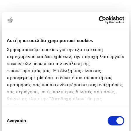
1-1 από 1 προϊόντα
Δημοτικότητα
Αυτή η ιστοσελίδα χρησιμοποιεί cookies
Χρησιμοποιούμε cookies για την εξατομίκευση
περιεχομένου και διαφημίσεων, την παροχή λειτουργιών
κοινωνικών μέσων και την ανάλυση της
επισκεψιμότητάς μας. Επιδίωξη μας είναι σας
προσφέρουμε μία όσο το δυνατό πιο ταιριαστή στις
προτιμήσεις σας και πιο ενδιαφέρουσα στις αναζητήσεις
σας περιήγηση, με τις καλύτερες δυνατές προτάσεις.
Κάνοντας κλικ στην ‘’
Αποδοχή όλων
’’ θα μας
βοηθήσετε να ανταποκριθούμε στα παραπάνω.
Μπορείτε επίσης να επεξεργαστείτε ποια cookies σας
Επιλογή
ενδιαφέρουν και να επιλέξετε από τα παρακάτω με την
(
0
)
Αναγκαία
συγκατάθεσης
‘’
Αποδοχή επιλογών
΄΄και να ενημερωθείτε σχετικά με
Phytobiosomes