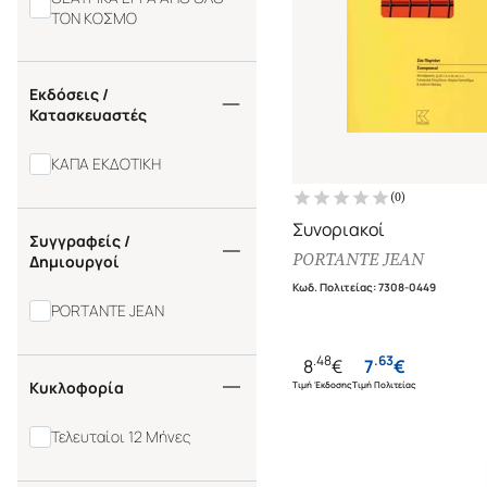
ΤΟΝ ΚΟΣΜΟ
Εκδόσεις /
Κατασκευαστές
ΚΑΠΑ ΕΚΔΟΤΙΚΗ
(
0
)
Συνοριακοί
Συγγραφείς /
PORTANTE JEAN
Δημιουργοί
Κωδ. Πολιτείας
:
7308-0449
PORTANTE JEAN
.
48
.
63
8
€
7
€
Κυκλοφορία
Τιμή Έκδοσης
Τιμή Πολιτείας
Τελευταίοι 12 Μήνες