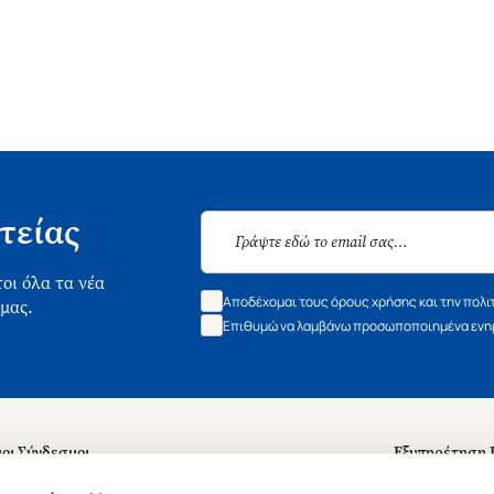
τείας
οι όλα τα νέα
Αποδέχομαι τους όρους χρήσης και την πολι
 μας.
Επιθυμώ να λαμβάνω προσωποποιημένα ενημ
οι Σύνδεσμοι
Εξυπηρέτηση
ά με εμάς
Συχνές ερωτή