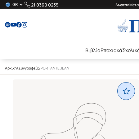
21 0360 0235
Δωρεάν Μεταφ
Βιβλία
Εποχιακά
Σχολικ
Αρχική
/
Συγγραφείς
/
PORTANTE JEAN