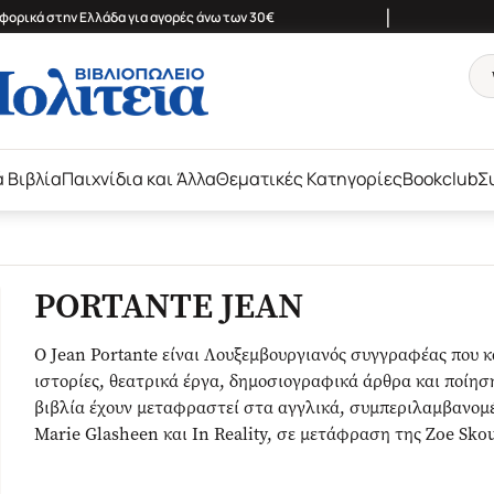
|
ορικά στην Ελλάδα για αγορές άνω των 30€
ά Βιβλία
Παιχνίδια και Άλλα
Θεματικές Κατηγορίες
Bookclub
Σ
PORTANTE JEAN
Ο Jean Portante είναι Λουξεμβουργιανός συγγραφέας που κ
ιστορίες, θεατρικά έργα, δημοσιογραφικά άρθρα και ποίησ
βιβλία έχουν μεταφραστεί στα αγγλικά, συμπεριλαμβανομ
Marie Glasheen και In Reality, σε μετάφραση της Zoe Sko