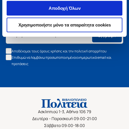
Μάθετε τα νέα της Πολιτείας
Αποδοχή Όλων
Εγγραφείτε στο newsletter μας και μάθετε πρώτοι όλα τα
νέα βιβλία, τις εξαιρετικές τιμές και τις εκδηλώσεις μας.
Χρησιμοποιήστε μόνο τα απαραίτητα cookies
Εγγραφή
Αποδέχομαι τους όρους χρήσης και την πολιτική απορρήτου
Επιθυμώ να λαμβάνω προσωποποιημένα ενημερωτικά email και
προτάσεις
Ασκληπιού 1-3, Αθήνα 106 79
Δευτέρα - Παρασκευή 09:00-21:00
Σάββατο 09:00-18:00