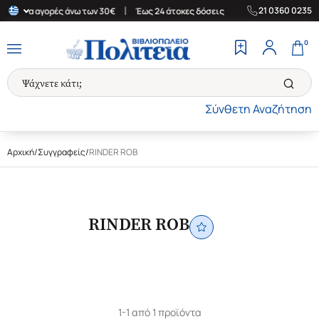
|
|
21 0360 0235
άδα για αγορές άνω των 30€
Έως 24 άτοκες δόσεις
Δωρεάν Μετα
0
Σύνθετη Αναζήτηση
Αρχική
/
Συγγραφείς
/
RINDER ROB
RINDER ROB
1-1 από 1 προϊόντα