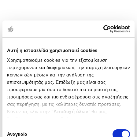
κυκλοφορεί στα ελληνικά.
1-1 από 1 προϊόντα
Δημοτικότητα
Αυτή η ιστοσελίδα χρησιμοποιεί cookies
Χρησιμοποιούμε cookies για την εξατομίκευση
περιεχομένου και διαφημίσεων, την παροχή λειτουργιών
κοινωνικών μέσων και την ανάλυση της
επισκεψιμότητάς μας. Επιδίωξη μας είναι σας
προσφέρουμε μία όσο το δυνατό πιο ταιριαστή στις
προτιμήσεις σας και πιο ενδιαφέρουσα στις αναζητήσεις
σας περιήγηση, με τις καλύτερες δυνατές προτάσεις.
Κάνοντας κλικ στην ‘’
Αποδοχή όλων
’’ θα μας
βοηθήσετε να ανταποκριθούμε στα παραπάνω.
Μπορείτε επίσης να επεξεργαστείτε ποια cookies σας
Επιλογή
ενδιαφέρουν και να επιλέξετε από τα παρακάτω με την
Αναγκαία
συγκατάθεσης