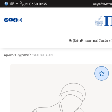
21 0360 0235
Δωρεάν Μεταφ
Βιβλία
Εποχιακά
Σχολικ
Αρχική
/
Συγγραφείς
/
SAAD GEBRAN