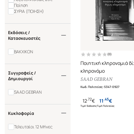
Ποίηση
ΣΥΡΙΑ (ΠΟΙΗΣΗ)
Εκδόσεις /
Κατασκευαστές
ΒΑΚΧΙΚΟΝ
(
0
)
Ποιητική κληρονομιά δ
κληρονόμο
Συγγραφείς /
Δημιουργοί
SAAD GEBRAN
Κωδ. Πολιτείας
:
5347-0927
SAAD GEBRAN
.
72
.
45
12
€
11
€
Τιμή Έκδοσης
Τιμή Πολιτείας
Κυκλοφορία
Τελευταίοι 12 Μήνες