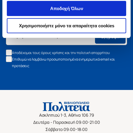
Μάθετε τα νέα της Πολιτείας
Αποδοχή Όλων
Εγγραφείτε στο newsletter μας και μάθετε πρώτοι όλα τα
νέα βιβλία, τις εξαιρετικές τιμές και τις εκδηλώσεις μας.
Χρησιμοποιήστε μόνο τα απαραίτητα cookies
Εγγραφή
Αποδέχομαι τους όρους χρήσης και την πολιτική απορρήτου
Επιθυμώ να λαμβάνω προσωποποιημένα ενημερωτικά email και
προτάσεις
Ασκληπιού 1-3, Αθήνα 106 79
Δευτέρα - Παρασκευή 09:00-21:00
Σάββατο 09:00-18:00