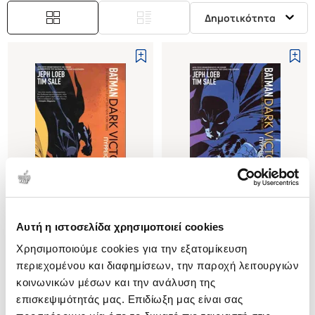
Δημοτικότητα
Αυτή η ιστοσελίδα χρησιμοποιεί cookies
(
0
)
(
0
)
Χρησιμοποιούμε cookies για την εξατομίκευση
Batman: Dark Victory
Batman: Dark Victory
Πύρρειος Νίκη, Μέρος 1
Πύρρειος Νίκη, Μέρος 2
περιεχομένου και διαφημίσεων, την παροχή λειτουργιών
LOEB JEPH
LOEB JEPH
κοινωνικών μέσων και την ανάλυση της
επισκεψιμότητάς μας. Επιδίωξη μας είναι σας
Κωδ. Πολιτείας
:
0360-1316
Κωδ. Πολιτείας
:
0360-1341