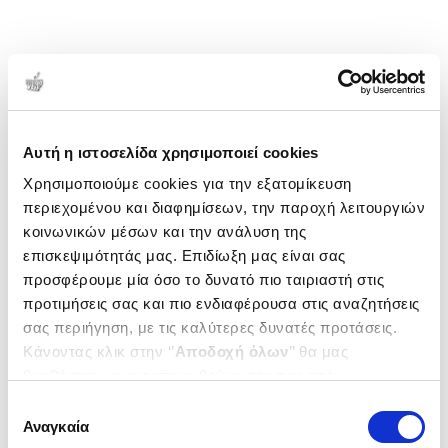
υποψήφια για το Carnegie Medal. Η Λαμπίτσα έχει
μεταφραστεί σε 27 χώρες μέχρι σήμερα.
1-1 από 1 προϊόντα
Δημοτικότητα
Αυτή η ιστοσελίδα χρησιμοποιεί cookies
Χρησιμοποιούμε cookies για την εξατομίκευση
περιεχομένου και διαφημίσεων, την παροχή λειτουργιών
κοινωνικών μέσων και την ανάλυση της
επισκεψιμότητάς μας. Επιδίωξη μας είναι σας
προσφέρουμε μία όσο το δυνατό πιο ταιριαστή στις
προτιμήσεις σας και πιο ενδιαφέρουσα στις αναζητήσεις
σας περιήγηση, με τις καλύτερες δυνατές προτάσεις.
Κάνοντας κλικ στην ‘’
Αποδοχή όλων
’’ θα μας
βοηθήσετε να ανταποκριθούμε στα παραπάνω.
Μπορείτε επίσης να επεξεργαστείτε ποια cookies σας
Επιλογή
ενδιαφέρουν και να επιλέξετε από τα παρακάτω με την
Αναγκαία
συγκατάθεσης
(
0
)
‘’
Αποδοχή επιλογών
΄΄και να ενημερωθείτε σχετικά με