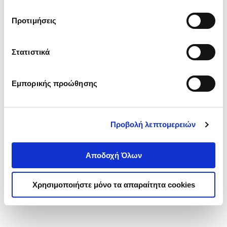
Η Λαμπίτσα (σκληρόδετη
τα cookies στην ‘’Προβολή λεπτομερειών’’.
έκδοση)
Προτιμήσεις
SCHAAP ANNET
Κωδ. Πολιτείας
:
2250-6422
Στατιστικά
.
00
.
20
18
€
16
€
Εμπορικής προώθησης
Τιμή Έκδοσης
Τιμή Πολιτείας
Προβολή λεπτομερειών
Αποδοχή Όλων
1-1 από 1 προϊόντα
Χρησιμοποιήστε μόνο τα απαραίτητα cookies