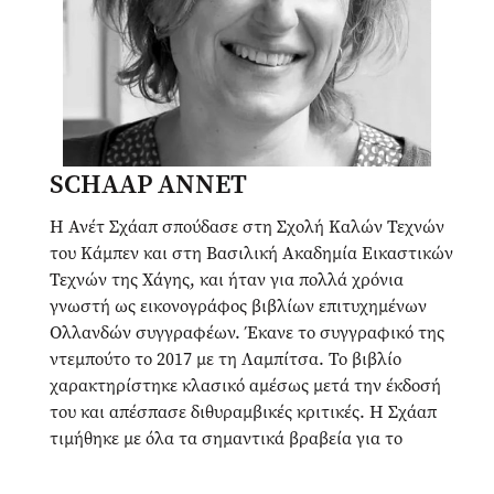
SCHAAP ANNET
Η Ανέτ Σχάαπ σπούδασε στη Σχολή Καλών Τεχνών
του Κάμπεν και στη Βασιλική Ακαδημία Εικαστικών
Τεχνών της Χάγης, και ήταν για πολλά χρόνια
γνωστή ως εικονογράφος βιβλίων επιτυχημένων
Ολλανδών συγγραφέων. Έκανε το συγγραφικό της
ντεμπούτο το 2017 με τη Λαμπίτσα. Το βιβλίο
χαρακτηρίστηκε κλασικό αμέσως μετά την έκδοσή
του και απέσπασε διθυραμβικές κριτικές. Η Σχάαπ
τιμήθηκε με όλα τα σημαντικά βραβεία για το
νεανικό βιβλίο στην Ολλανδία και επίσης με μια
σειρά βραβείων σε άλλες χώρες, ενώ ήταν και