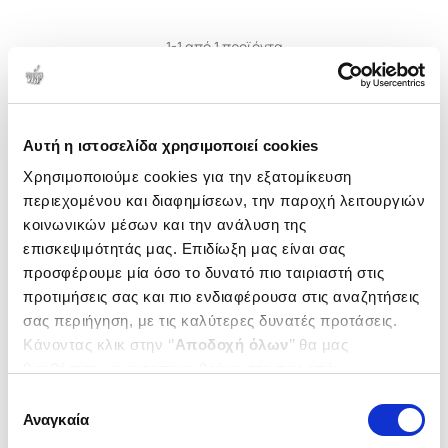
1-1 από 1 προϊόντα
Δημοτικότητα
Αυτή η ιστοσελίδα χρησιμοποιεί cookies
Χρησιμοποιούμε cookies για την εξατομίκευση
περιεχομένου και διαφημίσεων, την παροχή λειτουργιών
κοινωνικών μέσων και την ανάλυση της
επισκεψιμότητάς μας. Επιδίωξη μας είναι σας
προσφέρουμε μία όσο το δυνατό πιο ταιριαστή στις
προτιμήσεις σας και πιο ενδιαφέρουσα στις αναζητήσεις
σας περιήγηση, με τις καλύτερες δυνατές προτάσεις.
Κάνοντας κλικ στην ‘’
Αποδοχή όλων
’’ θα μας
βοηθήσετε να ανταποκριθούμε στα παραπάνω.
(
1
)
Μπορείτε επίσης να επεξεργαστείτε ποια cookies σας
Επιλογή
Η συμφωνία των ρόδων
ενδιαφέρουν και να επιλέξετε από τα παρακάτω με την
Αναγκαία
συγκατάθεσης
SMITH SASHA-PEYTON
‘’
Αποδοχή επιλογών
΄΄και να ενημερωθείτε σχετικά με