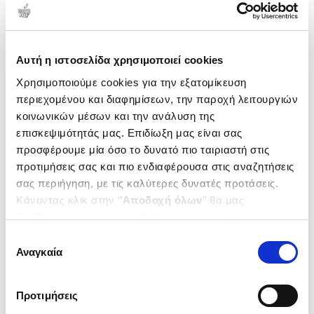
Αυτή η ιστοσελίδα χρησιμοποιεί cookies
Χρησιμοποιούμε cookies για την εξατομίκευση
περιεχομένου και διαφημίσεων, την παροχή λειτουργιών
κοινωνικών μέσων και την ανάλυση της
επισκεψιμότητάς μας. Επιδίωξη μας είναι σας
προσφέρουμε μία όσο το δυνατό πιο ταιριαστή στις
προτιμήσεις σας και πιο ενδιαφέρουσα στις αναζητήσεις
σας περιήγηση, με τις καλύτερες δυνατές προτάσεις.
(
0
)
Κάνοντας κλικ στην ‘’
Αποδοχή όλων
’’ θα μας
Το μεγάλο 3D βιβλίο των
βοηθήσετε να ανταποκριθούμε στα παραπάνω.
δεινοσαύρων (σκληρόδετη
έκδοση)
Μπορείτε επίσης να επεξεργαστείτε ποια cookies σας
TONG MI
Επιλογή
ενδιαφέρουν και να επιλέξετε από τα παρακάτω με την
Αναγκαία
συγκατάθεσης
Κωδ. Πολιτείας
:
1480-0992
‘’
Αποδοχή επιλογών
΄΄και να ενημερωθείτε σχετικά με
τα cookies στην ‘’Προβολή λεπτομερειών’’.
Προτιμήσεις
.
00
.
50
25
€
17
€