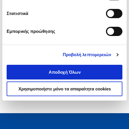
.
00
45
€
Στατιστικά
Τιμή Πολιτείας
Εμπορικής προώθησης
Προβολή λεπτομερειών
1-1 από 1 προϊόντα
Αποδοχή Όλων
Χρησιμοποιήστε μόνο τα απαραίτητα cookies