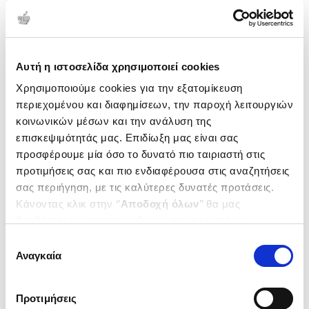
Δημοτικότητα
Αυτή η ιστοσελίδα χρησιμοποιεί cookies
Χρησιμοποιούμε cookies για την εξατομίκευση
περιεχομένου και διαφημίσεων, την παροχή λειτουργιών
κοινωνικών μέσων και την ανάλυση της
επισκεψιμότητάς μας. Επιδίωξη μας είναι σας
προσφέρουμε μία όσο το δυνατό πιο ταιριαστή στις
προτιμήσεις σας και πιο ενδιαφέρουσα στις αναζητήσεις
σας περιήγηση, με τις καλύτερες δυνατές προτάσεις.
Κάνοντας κλικ στην ‘’
Αποδοχή όλων
’’ θα μας
βοηθήσετε να ανταποκριθούμε στα παραπάνω.
(
0
)
Μπορείτε επίσης να επεξεργαστείτε ποια cookies σας
Επιλογή
(H/B) The Other Olympians
ενδιαφέρουν και να επιλέξετε από τα παρακάτω με την
Αναγκαία
Fascism, Queerness, and the
συγκατάθεσης
Making of Modern Sports
‘’
Αποδοχή επιλογών
΄΄και να ενημερωθείτε σχετικά με
WATERS MICHAEL
τα cookies στην ‘’Προβολή λεπτομερειών’’.
Κωδ. Πολιτείας
:
4446-0011
Προτιμήσεις