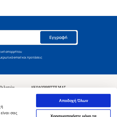
Εγγραφή
τική απορρήτου
ερωτικά email και προτάσεις
 Πελατών
ΑΚΟΛΟΥΘΗΣΤΕ ΜΑΣ
σεις
Αποδοχή Όλων
χή
είναι σας
Χρησιμοποιήστε μόνο τα