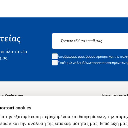
τείας
οι όλα τα νέα
Αποδέχομαι τους όρους χρήσης και την πολι
 μας.
Επιθυμώ να λαμβάνω προσωποποιημένα ενημ
οι Σύνδεσμοι
Εξυπηρέτηση
ά με εμάς
Συχνές ερωτή
μοποιεί cookies
 Εργασίας
Επικοινωνία
ια την εξατομίκευση περιεχομένου και διαφημίσεων, την παρο
ς για τις "Λίστες Επιθυμητών" και τη Βιβλιοθήκη
B2B
έσων και την ανάλυση της επισκεψιμότητάς μας. Επιδίωξη μας 