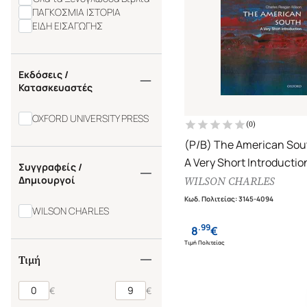
ΠΑΓΚΟΣΜΙΑ ΙΣΤΟΡΙΑ
ΕΙΔΗ ΕΙΣΑΓΩΓΗΣ
Εκδόσεις /
Κατασκευαστές
OXFORD UNIVERSITY PRESS
(
0
)
(P/B) The American Sou
A Very Short Introductio
Συγγραφείς /
Δημιουργοί
WILSON CHARLES
Κωδ. Πολιτείας
:
3145-4094
WILSON CHARLES
.
99
8
€
Τιμή Πολιτείας
Τιμή
€
€