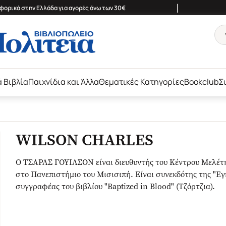
|
ορικά στην Ελλάδα για αγορές άνω των 30€
ά Βιβλία
Παιχνίδια και Άλλα
Θεματικές Κατηγορίες
Bookclub
Σ
WILSON CHARLES
Ο ΤΣΑΡΛΣ ΓΟΥΙΛΣΟΝ είναι διευθυντής του Κέντρου Μελέτη
στο Πανεπιστήμιο του Μισισιπή. Είναι συνεκδότης της "Εγ
συγγραφέας του βιβλίου "Baptized in Blood" (Τζόρτζια).