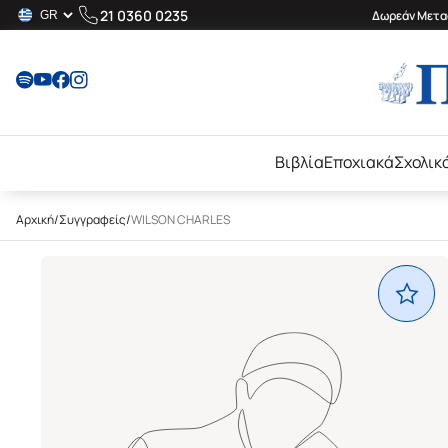
21 0360 0235
Δωρεάν Μεταφ
Βιβλία
Εποχιακά
Σχολικ
Αρχική
/
Συγγραφείς
/
WILSON CHARLES