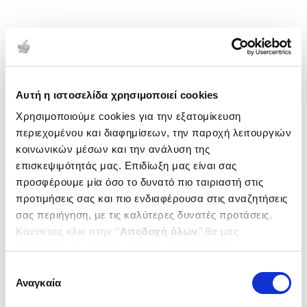
1-1 από 1 προϊόντα
Δημοτικότητα
Αυτή η ιστοσελίδα χρησιμοποιεί cookies
Χρησιμοποιούμε cookies για την εξατομίκευση
περιεχομένου και διαφημίσεων, την παροχή λειτουργιών
κοινωνικών μέσων και την ανάλυση της
επισκεψιμότητάς μας. Επιδίωξη μας είναι σας
προσφέρουμε μία όσο το δυνατό πιο ταιριαστή στις
προτιμήσεις σας και πιο ενδιαφέρουσα στις αναζητήσεις
σας περιήγηση, με τις καλύτερες δυνατές προτάσεις.
Κάνοντας κλικ στην ‘’
Αποδοχή όλων
’’ θα μας
βοηθήσετε να ανταποκριθούμε στα παραπάνω.
Μπορείτε επίσης να επεξεργαστείτε ποια cookies σας
Επιλογή
ενδιαφέρουν και να επιλέξετε από τα παρακάτω με την
(
0
)
Αναγκαία
συγκατάθεσης
‘’
Αποδοχή επιλογών
΄΄και να ενημερωθείτε σχετικά με
Ιntercity 62 Βαγόνι 4 Θέση 65