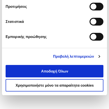
Έγκλημα στα Τέμπη, Μαρτυρίες
τα cookies στην ‘’Προβολή λεπτομερειών’’.
Προτιμήσεις
ενός επιζώντα
ΑΝΤΩΝΙΟΥ ΑΝΤΩΝΗΣ
Κωδ. Πολιτείας
:
3740-0111
Στατιστικά
.
32
.
99
13
€
11
€
Τιμή Έκδοσης
Τιμή Πολιτείας
Εμπορικής προώθησης
Προβολή λεπτομερειών
Αποδοχή Όλων
1-1 από 1 προϊόντα
Χρησιμοποιήστε μόνο τα απαραίτητα cookies