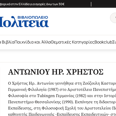
|
ορικά στην Ελλάδα για αγορές άνω των 30€
ά Βιβλία
Παιχνίδια και Άλλα
Θεματικές Κατηγορίες
Bookclub
Σ
ΑΝΤΩΝΙΟΥ ΗΡ. ΧΡΗΣΤΟΣ
Ο Χρήστος Ηρ. Αντωνίου γεννήθηκε στη Ζούζουλη Καστοριά
Γερμανική Φιλολογία (1987) στο Αριστοτέλειο Πανεπιστήμ
Φιλοσοφία στο Tubingen Γερμανίας (1982) και στην Ιστορ
Πανεπιστήμιο Θεσσαλονίκης (1990). Εκπόνησε τη διδακτορι
Εκπαίδευσης, στη Φιλοσοφική Σχολή του Αριστοτελείου Πα
καθηγητής Παιδαγωγικής -Εκπαίδευσης Εκπαιδευτικών- στ