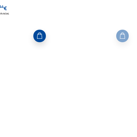
44
€
λιτείας