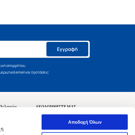
Εγγραφή
τική απορρήτου
ερωτικά email και προτάσεις
 Πελατών
ΑΚΟΛΟΥΘΗΣΤΕ ΜΑΣ
σεις
Αποδοχή Όλων
χή