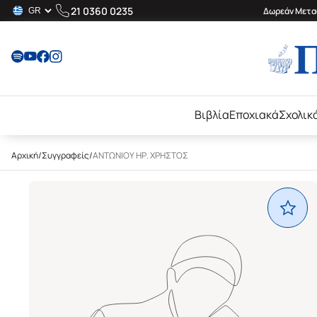
21 0360 0235
Δωρεάν Μεταφ
Βιβλία
Εποχιακά
Σχολικ
Αρχική
/
Συγγραφείς
/
ΑΝΤΩΝΙΟΥ ΗΡ. ΧΡΗΣΤΟΣ