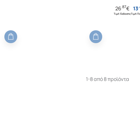
ΤΜΗΜΑΤΑ
ΤΜΗΜΑΤΑ
.
87
.
26
€
13
Τιμή Έκδοσης
Τιμή Πο
1-8 από 8 προϊόντα