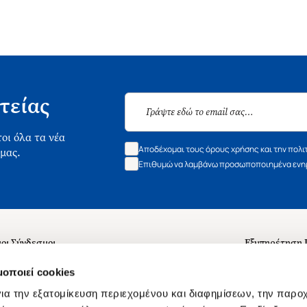
τείας
οι όλα τα νέα
Αποδέχομαι τους όρους χρήσης και την πολι
 μας.
Επιθυμώ να λαμβάνω προσωποποιημένα ενημ
οι Σύνδεσμοι
Εξυπηρέτηση
ά με εμάς
Συχνές ερωτή
μοποιεί cookies
 Εργασίας
Επικοινωνία
ια την εξατομίκευση περιεχομένου και διαφημίσεων, την παρο