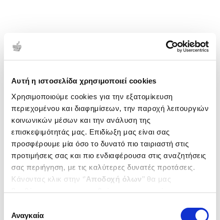
Κρήτης, και θα κυκλοφορήσει το 2026. Ο
Αλεβυζάκης έχει μακρόχρονη εμπειρία σε
ερευνητικά προγράμματα στο Ιόνιο Πανεπιστήμιο,
στο Πανεπιστήμιο Αιγαίου και στο Ινστιτούτο
Μεσογειακών Σπουδών - ΙΤΕ. Έχει σημαντικό
1-1 από 1 προϊόντα
αριθμό δημοσιεύσεων σε ακαδημαϊκά περιοδικά και
Δημοτικότητα
κεφάλαια βιβλίων.
Αυτή η ιστοσελίδα χρησιμοποιεί cookies
Χρησιμοποιούμε cookies για την εξατομίκευση
περιεχομένου και διαφημίσεων, την παροχή λειτουργιών
κοινωνικών μέσων και την ανάλυση της
επισκεψιμότητάς μας. Επιδίωξη μας είναι σας
προσφέρουμε μία όσο το δυνατό πιο ταιριαστή στις
προτιμήσεις σας και πιο ενδιαφέρουσα στις αναζητήσεις
σας περιήγηση, με τις καλύτερες δυνατές προτάσεις.
Κάνοντας κλικ στην ‘’
Αποδοχή όλων
’’ θα μας
βοηθήσετε να ανταποκριθούμε στα παραπάνω.
Μπορείτε επίσης να επεξεργαστείτε ποια cookies σας
Επιλογή
ενδιαφέρουν και να επιλέξετε από τα παρακάτω με την
Αναγκαία
συγκατάθεσης