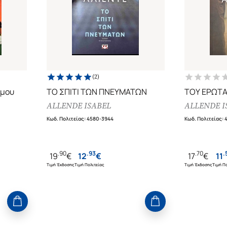
(
2
)
 μου
ΤΟ ΣΠΙΤΙ ΤΩΝ ΠΝΕΥΜΑΤΩΝ
ΤΟΥ ΕΡΩΤΑ 
ALLENDE ISABEL
ALLENDE I
Κωδ. Πολιτείας
:
4580-3944
Κωδ. Πολιτείας
:
.
90
.
93
.
70
.
19
€
12
€
17
€
11
Τιμή Έκδοσης
Τιμή Πολιτείας
Τιμή Έκδοσης
Τιμή Πο