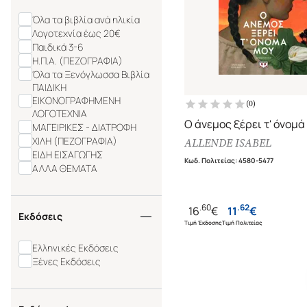
Όλα τα βιβλία ανά ηλικία
Λογοτεχνία έως 20€
Παιδικά 3-6
Η.Π.Α. (ΠΕΖΟΓΡΑΦΙΑ)
Όλα τα Ξενόγλωσσα Βιβλία
ΠΑΙΔΙΚΗ
ΕΙΚΟΝΟΓΡΑΦΗΜΕΝΗ
(
0
)
ΛΟΓΟΤΕΧΝΙΑ
Ο άνεμος ξέρει τ' όνομά
ΜΑΓΕΙΡΙΚΕΣ - ΔΙΑΤΡΟΦΗ
ΧΙΛΗ (ΠΕΖΟΓΡΑΦΙΑ)
ALLENDE ISABEL
ΕΙΔΗ ΕΙΣΑΓΩΓΗΣ
Κωδ. Πολιτείας
:
4580-5477
ΑΛΛΑ ΘΕΜΑΤΑ
.
60
.
62
16
€
11
€
Εκδόσεις
Τιμή Έκδοσης
Τιμή Πολιτείας
Ελληνικές Εκδόσεις
Ξένες Εκδόσεις