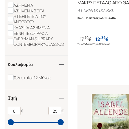
ΜΑΚΡΥ ΠΕΤΑΛΟ ΑΠΟ Θ
ΑΣΗΜΕΝΙΑ
ALLENDE ISABEL
ΑΣΗΜΕΝΙΑ ΣΕΙΡΑ
Η ΠΕΡΙΠΕΤΕΙΑ ΤΟΥ
Κωδ. Πολιτείας
:
4580-4404
ΑΝΘΡΩΠΟΥ
ΚΛΑΣΙΚΑ ΑΣΗΜΕΝΙΑ
ΞΕΝΗ ΠΕΖΟΓΡΑΦΙΑ
.
70
.
39
17
€
12
€
EVERYMAN'S LIBRARY
CONTEMPORARY CLASSICS
Τιμή Έκδοσης
Τιμή Πολιτείας
Κυκλοφορία
Τελευταίοι 12 Μήνες
Τιμή
€
€