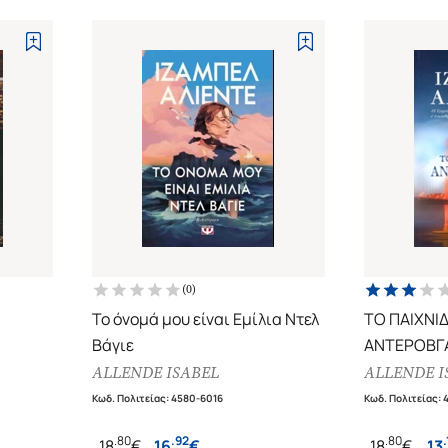
(
0
)
Το όνομά μου είναι Εμίλια Ντελ
ΤΟ ΠΑΙΧΝΙΔ
Βάγιε
ΑΝΤΕΡΟΒΓ
ALLENDE ISABEL
ALLENDE I
Κωδ. Πολιτείας
:
4580-6016
Κωδ. Πολιτείας
:
.
80
.
92
.
80
.
18
€
16
€
18
€
13