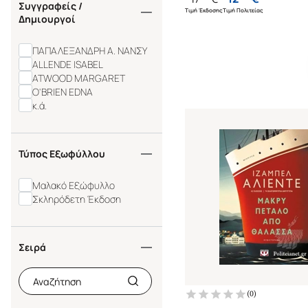
Συγγραφείς /
Τιμή Έκδοσης
Τιμή Πολιτείας
Δημιουργοί
ΠΑΠΑΛΕΞΑΝΔΡΗ Α. ΝΑΝΣΥ
ALLENDE ISABEL
ATWOOD MARGARET
O'BRIEN EDNA
κ.ά.
Τύπος Εξωφύλλου
Μαλακό Εξώφυλλο
Σκληρόδετη Έκδοση
Σειρά
(
0
)