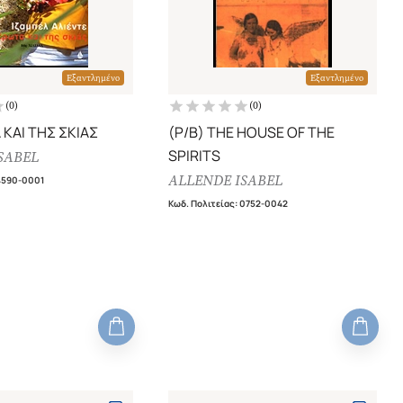
Εξαντλημένο
Εξαντλημένο
(
0
)
(
0
)
ΚΑΙ ΤΗΣ ΣΚΙΑΣ
(P/B) THE HOUSE OF THE
SPIRITS
SABEL
ALLENDE ISABEL
4590-0001
Κωδ. Πολιτείας
:
0752-0042