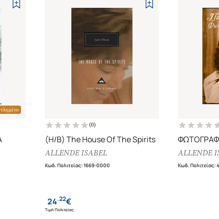
ντλημένο
(
0
)
Α
(H/B) The House Of The Spirits
ΦΩΤΟΓΡΑΦΙ
ALLENDE ISABEL
ALLENDE I
Κωδ. Πολιτείας
:
1669-0000
Κωδ. Πολιτείας
:
.
22
24
€
Τιμή Πολιτείας