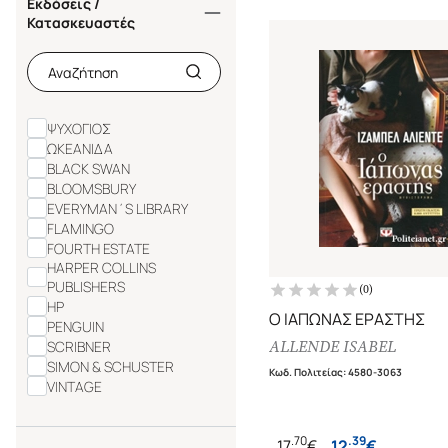
Εκδόσεις /
Κατασκευαστές
ΨΥΧΟΓΙΟΣ
ΩΚΕΑΝΙΔΑ
BLACK SWAN
BLOOMSBURY
EVERYMAN΄S LIBRARY
FLAMINGO
FOURTH ESTATE
HARPER COLLINS
PUBLISHERS
(
0
)
HP
Ο ΙΑΠΩΝΑΣ ΕΡΑΣΤΗΣ
PENGUIN
ALLENDE ISABEL
SCRIBNER
SIMON & SCHUSTER
Κωδ. Πολιτείας
:
4580-3063
VINTAGE
.
70
.
39
17
€
12
€