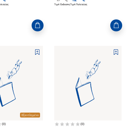
λιτείας
Τιμή Έκδοσης
Τιμή Πολιτείας
Εξαντλημένο
(
0
)
(
0
)