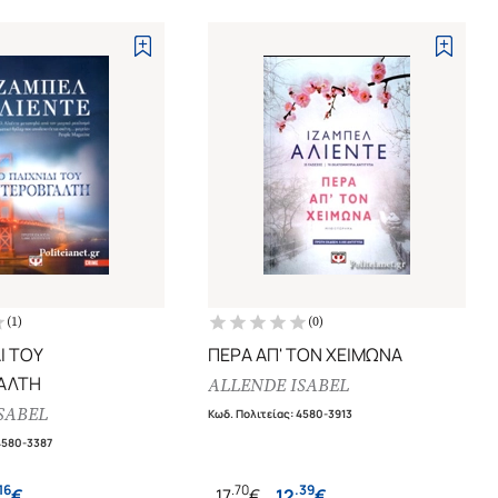
(
1
)
(
0
)
Ι ΤΟΥ
ΠΕΡΑ ΑΠ' ΤΟΝ ΧΕΙΜΩΝΑ
ΑΛΤΗ
ALLENDE ISABEL
SABEL
Κωδ. Πολιτείας
:
4580-3913
4580-3387
16
.
70
.
39
€
17
€
12
€