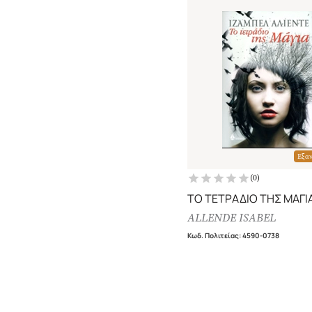
Εξα
(
0
)
ΤΟ ΤΕΤΡΑΔΙΟ ΤΗΣ ΜΑΓΙ
ALLENDE ISABEL
Κωδ. Πολιτείας
:
4590-0738