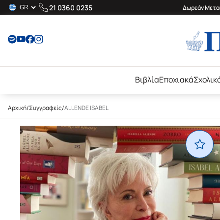
21 0360 0235
Δωρεάν Μεταφ
Βιβλία
Εποχιακά
Σχολικ
Αρχική
/
Συγγραφείς
/
ALLENDE ISABEL