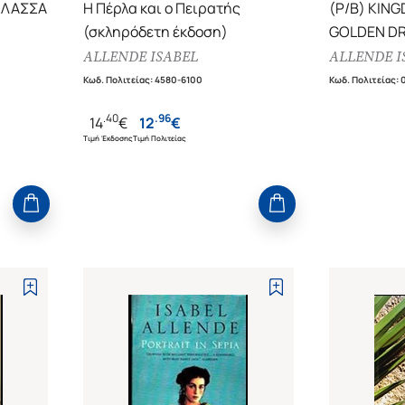
ΑΛΑΣΣΑ
Η Πέρλα και ο Πειρατής
(P/B) KIN
(σκληρόδετη έκδοση)
GOLDEN D
ALLENDE ISABEL
ALLENDE I
Κωδ. Πολιτείας
:
4580-6100
Κωδ. Πολιτείας
:
.
40
.
96
14
€
12
€
Τιμή Έκδοσης
Τιμή Πολιτείας