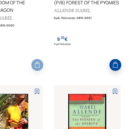
GDOM OF THE
(P/B) FOREST OF THE PYGMIES
RAGON
ALLENDE ISABEL
SABEL
Κωδ. Πολιτείας
:
0815-0001
0815-0000
.
10
9
€
Τιμή Πολιτείας