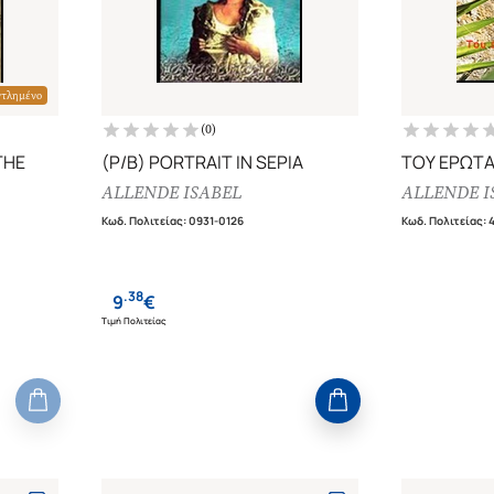
ντλημένο
(
0
)
THE
(P/B) PORTRAIT IN SEPIA
ΤΟΥ ΕΡΩΤΑ 
ALLENDE ISABEL
ALLENDE I
Κωδ. Πολιτείας
:
0931-0126
Κωδ. Πολιτείας
:
.
38
9
€
Τιμή Πολιτείας