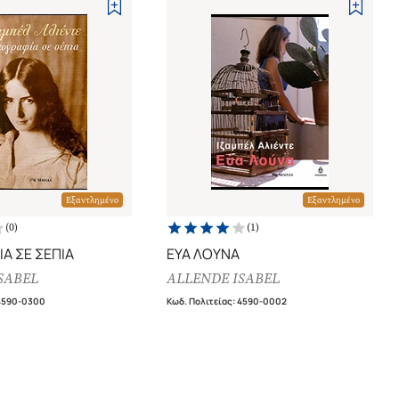
Εξαντλημένο
Εξαντλημένο
(
0
)
(
1
)
Α ΣΕ ΣΕΠΙΑ
ΕΥΑ ΛΟΥΝΑ
SABEL
ALLENDE ISABEL
4590-0300
Κωδ. Πολιτείας
:
4590-0002