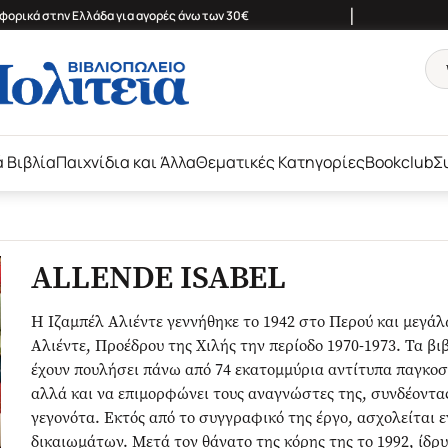
|
ορικά στην Ελλάδα για αγορές άνω των 30€
ά Βιβλία
Παιχνίδια και Άλλα
Θεματικές Κατηγορίες
Bookclub
Σ
ALLENDE ISABEL
Η Ιζαμπέλ Αλιέντε γεννήθηκε το 1942 στο Περού και μεγάλ
Αλιέντε, Προέδρου της Χιλής την περίοδο 1970-1973. Τα βι
έχουν πουλήσει πάνω από 74 εκατομμύρια αντίτυπα παγκοσ
αλλά και να επιμορφώνει τους αναγνώστες της, συνδέοντας
γεγονότα. Εκτός από το συγγραφικό της έργο, ασχολείται
δικαιωμάτων. Μετά τον θάνατο της κόρης της το 1992, ίδρ