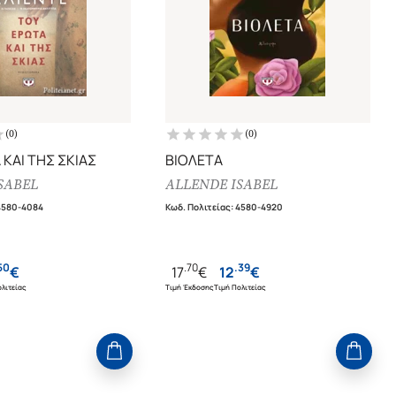
(
0
)
(
0
)
ΚΑΙ ΤΗΣ ΣΚΙΑΣ
ΒΙΟΛΕΤΑ
SABEL
ALLENDE ISABEL
4580-4084
Κωδ. Πολιτείας
:
4580-4920
50
.
70
.
39
€
17
€
12
€
λιτείας
Τιμή Έκδοσης
Τιμή Πολιτείας