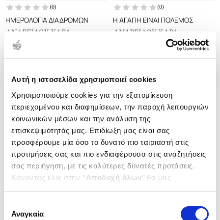
(
0
)
(
0
)
ΗΜΕΡΟΛΟΓΙΑ ΔΙΑΔΡΟΜΩΝ
Η ΑΓΑΠΗ ΕΙΝΑΙ ΠΟΛΕΜΟΣ
ΑΝΔΡΕΙΔΟΥ ΧΑΡΑ
ΑΝΔΡΕΙΔΟΥ ΧΑΡΑ
Κωδ. Πολιτείας
:
4580-2275
Κωδ. Πολιτείας
:
4580-1886
Αυτή η ιστοσελίδα χρησιμοποιεί cookies
Χρησιμοποιούμε cookies για την εξατομίκευση
περιεχομένου και διαφημίσεων, την παροχή λειτουργιών
κοινωνικών μέσων και την ανάλυση της
επισκεψιμότητάς μας. Επιδίωξη μας είναι σας
προσφέρουμε μία όσο το δυνατό πιο ταιριαστή στις
προτιμήσεις σας και πιο ενδιαφέρουσα στις αναζητήσεις
σας περιήγηση, με τις καλύτερες δυνατές προτάσεις.
Κάνοντας κλικ στην ‘’
Αποδοχή όλων
’’ θα μας
βοηθήσετε να ανταποκριθούμε στα παραπάνω.
Μπορείτε επίσης να επεξεργαστείτε ποια cookies σας
Επιλογή
Εξαντλημένο
ενδιαφέρουν και να επιλέξετε από τα παρακάτω με την
Αναγκαία
συγκατάθεσης