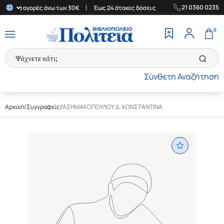
|
|
21 0360 0235
δα για αγορές άνω των 30€
Έως 24 άτοκες δόσεις
Δωρεάν Μεταφ
0
Σύνθετη Αναζήτηση
Αρχική
/
Συγγραφείς
/
ΑΣΗΜΑΚΟΠΟΥΛΟΥ Δ. ΚΩΝΣΤΑΝΤΙΝΑ