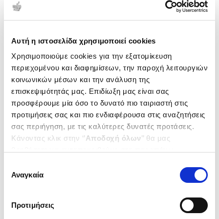
Αυτή η ιστοσελίδα χρησιμοποιεί cookies
Χρησιμοποιούμε cookies για την εξατομίκευση
περιεχομένου και διαφημίσεων, την παροχή λειτουργιών
κοινωνικών μέσων και την ανάλυση της
επισκεψιμότητάς μας. Επιδίωξη μας είναι σας
προσφέρουμε μία όσο το δυνατό πιο ταιριαστή στις
προτιμήσεις σας και πιο ενδιαφέρουσα στις αναζητήσεις
σας περιήγηση, με τις καλύτερες δυνατές προτάσεις.
Κάνοντας κλικ στην ‘’
Αποδοχή όλων
’’ θα μας
(
0
)
βοηθήσετε να ανταποκριθούμε στα παραπάνω.
Ειδικότητα: Τεχνικός
Μπορείτε επίσης να επεξεργαστείτε ποια cookies σας
Επιλογή
μηχανολογικών εγκαταστάσεων
ενδιαφέρουν και να επιλέξετε από τα παρακάτω με την
Αναγκαία
συγκατάθεσης
και κατασκευών - τάξη
ΑΣΗΜΑΚΟΠΟΥΛΟΥ Δ.
‘’
Αποδοχή επιλογών
΄΄και να ενημερωθείτε σχετικά με
μαθητείας των ΕΠΑ.Λ.
ΚΩΝΣΤΑΝΤΙΝΑ
τα cookies στην ‘’Προβολή λεπτομερειών’’.
(θεωρητικό μέρος)
Κωδ. Πολιτείας
:
5594-1261
Προτιμήσεις
18. Θέματα και απαντήσεις
πιστοποίησης αποφοίτων