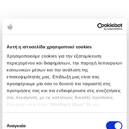
1-2 από 2 προϊόντα
Δημοτικότητα
Αυτή η ιστοσελίδα χρησιμοποιεί cookies
Χρησιμοποιούμε cookies για την εξατομίκευση
περιεχομένου και διαφημίσεων, την παροχή λειτουργιών
κοινωνικών μέσων και την ανάλυση της
επισκεψιμότητάς μας. Επιδίωξη μας είναι σας
προσφέρουμε μία όσο το δυνατό πιο ταιριαστή στις
προτιμήσεις σας και πιο ενδιαφέρουσα στις αναζητήσεις
σας περιήγηση, με τις καλύτερες δυνατές προτάσεις.
Κάνοντας κλικ στην ‘’
Αποδοχή όλων
’’ θα μας
βοηθήσετε να ανταποκριθούμε στα παραπάνω.
Μπορείτε επίσης να επεξεργαστείτε ποια cookies σας
Επιλογή
ενδιαφέρουν και να επιλέξετε από τα παρακάτω με την
Αναγκαία
συγκατάθεσης