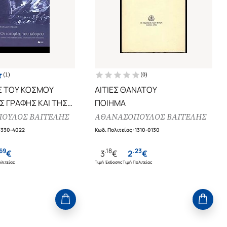
(
1
)
(
0
)
ΕΣ ΤΟΥ ΚΟΣΜΟΥ
ΑΙΤΙΕΣ ΘΑΝΑΤΟΥ
Σ ΓΡΑΦΗΣ ΚΑΙ ΤΗΣ
ΠΟΙΗΜΑ
Σ ΤΟΥ ΟΡΑΜΑΤΟΣ
ΟΥΛΟΣ ΒΑΓΓΕΛΗΣ
ΑΘΑΝΑΣΟΠΟΥΛΟΣ ΒΑΓΓΕΛΗΣ
3330-4022
Κωδ. Πολιτείας
:
1310-0130
69
.
18
.
23
€
3
€
2
€
λιτείας
Τιμή Έκδοσης
Τιμή Πολιτείας