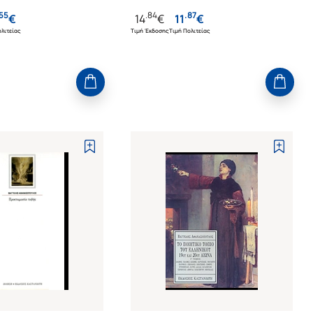
55
.
84
.
87
€
14
€
11
€
λιτείας
Τιμή Έκδοσης
Τιμή Πολιτείας