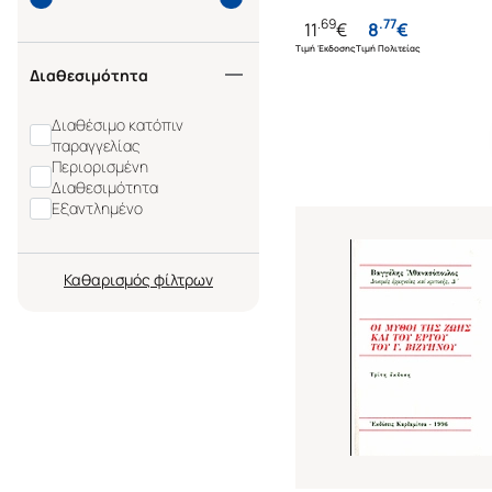
.
69
.
77
11
€
8
€
Τιμή Έκδοσης
Τιμή Πολιτείας
Διαθεσιμότητα
Διαθέσιμο κατόπιν
παραγγελίας
Περιορισμένη
Διαθεσιμότητα
Εξαντλημένο
Καθαρισμός