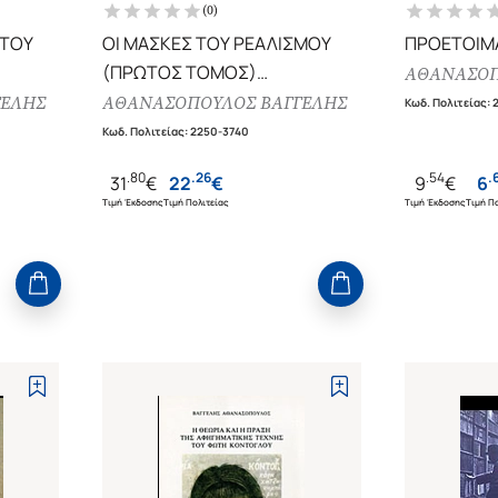
(
0
)
 ΤΟΥ
ΟΙ ΜΑΣΚΕΣ ΤΟΥ ΡΕΑΛΙΣΜΟΥ
ΠΡΟΕΤΟΙΜ
(ΠΡΩΤΟΣ ΤΟΜΟΣ)
ΑΘΑΝΑΣΟΠ
ΕΚΔΟΧΕΣ ΤΟΥ ΝΕΟΕΛΛΗΝΙΚΟΥ
ΓΕΛΗΣ
ΑΘΑΝΑΣΟΠΟΥΛΟΣ ΒΑΓΓΕΛΗΣ
Κωδ. Πολιτείας
:
ΑΦΗΓΗΜΑΤΙΚΟΥ ΛΟΓΟΥ
Κωδ. Πολιτείας
:
2250-3740
.
80
.
26
.
54
.
31
€
22
€
9
€
6
Τιμή Έκδοσης
Τιμή Πολιτείας
Τιμή Έκδοσης
Τιμή Πο