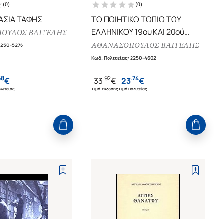
(
0
)
(
0
)
ΑΣΙΑ ΤΑΦΗΣ
ΤΟ ΠΟΙΗΤΙΚΟ ΤΟΠΙΟ ΤΟΥ
ΕΛΛΗΝΙΚΟΥ 19ου ΚΑΙ 20ού
ΟΥΛΟΣ ΒΑΓΓΕΛΗΣ
ΑΙΩΝΑ (ΤΡΙΤΟΣ ΤΟΜΟΣ)
ΑΘΑΝΑΣΟΠΟΥΛΟΣ ΒΑΓΓΕΛΗΣ
2250-5276
Κωδ. Πολιτείας
:
2250-4602
68
.
92
.
74
€
33
€
23
€
λιτείας
Τιμή Έκδοσης
Τιμή Πολιτείας