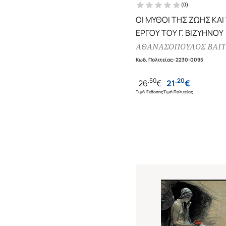
(
0
)
ΟΙ ΜΥΘΟΙ ΤΗΣ ΖΩΗΣ ΚΑΙ
ΕΡΓΟΥ ΤΟΥ Γ. ΒΙΖΥΗΝΟΥ
ΑΘΑΝΑΣΟΠΟΥΛΟΣ ΒΑΓ
Κωδ. Πολιτείας
:
2230-0095
.
50
.
20
26
€
21
€
Τιμή Έκδοσης
Τιμή Πολιτείας