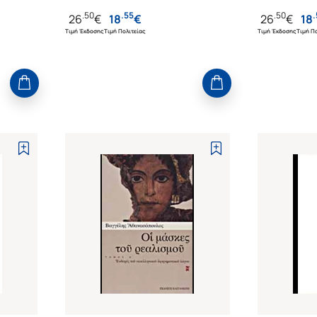
.
50
.
55
.
50
.
26
€
18
€
26
€
18
Τιμή Έκδοσης
Τιμή Πολιτείας
Τιμή Έκδοσης
Τιμή Πο