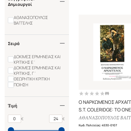
Δημιουργοί
ΑΘΑΝΑΣΟΠΟΥΛΟΣ
ΒΑΓΓΕΛΗΣ
Σειρά
ΔΟΚΙΜΕΣ ΕΡΜΗΝΕΙΑΣ ΚΑΙ
ΚΡΙΤΙΚΗΣ Ε΄
ΔΟΚΙΜΕΣ ΕΡΜΗΝΕΙΑΣ ΚΑΙ
ΚΡΙΤΙΚΗΣ, Γ΄
ΘΕΩΡΗΤΙΚΗ ΚΡΙΤΙΚΗ
ΠΟΙΗΣΗ
(
0
)
Ο ΝΑΡΚΩΜΕΝΟΣ ΑΡΧΑΓ
Τιμή
S.T. COLERIDGE: ΤΟ ΟΝΕ
ΟΙ ΕΦΙΑΛΤΕΣ ΕΝΟΣ
ΑΘΑΝΑΣΟΠΟΥΛΟΣ ΒΑΓ
€
€
ΝΑΡΚΟΜΑΝΟΥΣ ΠΟΙΗΤΗ
Κωδ. Πολιτείας
:
4530-0107