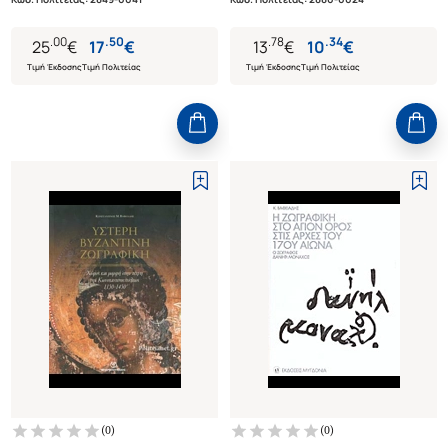
14ΟΥ- Β' ΜΙΣΟ 16ΟΥ ΑΙ.)
.
00
.
50
.
78
.
34
25
€
17
€
13
€
10
€
Τιμή Έκδοσης
Τιμή Πολιτείας
Τιμή Έκδοσης
Τιμή Πολιτείας
(
0
)
(
0
)