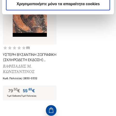
Χρησιμοποιήστε μόνο τα απαραίτητα cookies
(
0
)
ΥΣΤΕΡΗ ΒΥΖΑΝΤΙΝΗ ΖΩΓΡΑΦΙΚΗ
(ΣΚΛΗΡΟΔΕΤΗ ΕΚΔΟΣΗ)
ΧΩΡΟΣ ΚΑΙ ΜΟΡΦΗ ΣΤΗΝ
ΒΑΦΕΙΑΔΗΣ Μ.
ΤΕΧΝΗ ΤΗΣ
ΚΩΝΣΤΑΝΤΙΝΟΣ
ΚΩΝΣΤΑΝΤΙΝΟΥΠΟΛΕΩΣ 1150-
Κωδ. Πολιτείας
:
2830-0332
1450
.
50
.
65
79
€
55
€
Τιμή Έκδοσης
Τιμή Πολιτείας