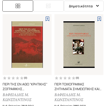
Δημοτικότητα
(
0
)
(
0
)
ΠΕΡΙ ΤΗΣ ΕΝ ΑΘΩ "ΚΡΗΤΙΚΗΣ"
ΠΕΡΙ ΤΟΙΧΟΓΡΑΦΙΑΣ
ΖΩΓΡΑΦΙΚΗΣ
ΖΗΤΗΜΑΤΑ ΣΗΜΕΙΩΤΙΚΗΣ ΚΑΙ
ΕΙΚΟΝΕΣ ΚΑΙ ΤΟΙΧΟΓΡΑΦΙΕΣ ΤΗΣ
ΤΕΧΝΙΚΗΣ ΔΕΟΝΤΟΛΟΓΙΑΣ
ΒΑΦΕΙΑΔΗΣ Μ.
ΒΑΦΕΙΑΔΗΣ Μ.
Ι. Μ. ΔΙΟΝΥΣΙΟΥ ΚΑΙ ΟΙ
ΚΩΝΣΤΑΝΤΙΝΟΣ
ΚΩΝΣΤΑΝΤΙΝΟΣ
ΔΗΜΙΟΥΡΓΟΙ ΤΟΥΣ (Β' ΜΙΣΟ
Κωδ. Πολιτείας
:
2849-0041
Κωδ. Πολιτείας
:
2880-0024