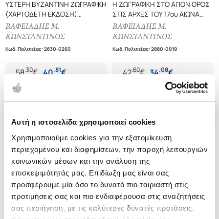
ΥΣΤΕΡΗ ΒΥΖΑΝΤΙΝΗ ΖΩΓΡΑΦΙΚΗ
Η ΖΩΓΡΑΦΙΚΗ ΣΤΟ ΑΓΙΟΝ ΟΡΟΣ
(ΧΑΡΤΟΔΕΤΗ ΕΚΔΟΣΗ)
ΣΤΙΣ ΑΡΧΕΣ ΤΟΥ 17ου ΑΙΩΝΑ
ΧΩΡΟΣ ΚΑΙ ΜΟΡΦΗ ΣΤΗΝ
Ο ΖΩΓΡΑΦΟΣ ΔΑΝΙΗΛ
ΒΑΦΕΙΑΔΗΣ Μ.
ΒΑΦΕΙΑΔΗΣ Μ.
ΤΕΧΝΗ ΤΗΣ
ΜΟΝΑΧΟΣ
ΚΩΝΣΤΑΝΤΙΝΟΣ
ΚΩΝΣΤΑΝΤΙΝΟΣ
ΚΩΝΣΤΑΝΤΙΝΟΥΠΟΛΕΩΣ 1150-
Κωδ. Πολιτείας
:
2830-0260
Κωδ. Πολιτείας
:
2880-0019
1450
.
30
.
81
.
60
.
08
58
€
40
€
42
€
34
€
Τιμή Έκδοσης
Τιμή Πολιτείας
Τιμή Έκδοσης
Τιμή Πολιτείας
Αυτή η ιστοσελίδα χρησιμοποιεί cookies
Χρησιμοποιούμε cookies για την εξατομίκευση
περιεχομένου και διαφημίσεων, την παροχή λειτουργιών
κοινωνικών μέσων και την ανάλυση της
επισκεψιμότητάς μας. Επιδίωξη μας είναι σας
προσφέρουμε μία όσο το δυνατό πιο ταιριαστή στις
προτιμήσεις σας και πιο ενδιαφέρουσα στις αναζητήσεις
σας περιήγηση, με τις καλύτερες δυνατές προτάσεις.