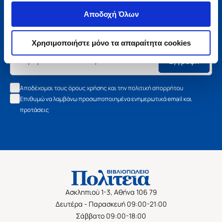
Μάθετε τα νέα της Πολιτείας
Αποδοχή Όλων
Εγγραφείτε στο newsletter μας και μάθετε πρώτοι όλα τα
νέα βιβλία, τις εξαιρετικές τιμές και τις εκδηλώσεις μας.
Χρησιμοποιήστε μόνο τα απαραίτητα cookies
Εγγραφή
Αποδέχομαι τους όρους χρήσης και την πολιτική απορρήτου
Επιθυμώ να λαμβάνω προσωποποιημένα ενημερωτικά email και
προτάσεις
Ασκληπιού 1-3, Αθήνα 106 79
Δευτέρα - Παρασκευή 09:00-21:00
Σάββατο 09:00-18:00