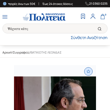
|
|
21 0360 0235
για αγορές άνω των 30€
Έως 24 άτοκες δόσεις
Δωρεάν Μεταφορι
0
Σύνθετη Αναζήτηση
Αρχική
/
Συγγραφείς
/
ΒΑΤΙΚΙΩΤΗΣ ΛΕΩΝΙΔΑΣ