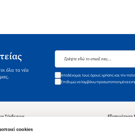
τείας
οι όλα τα νέα
Αποδέχομαι τους όρους χρήσης και την πολι
 μας.
Επιθυμώ να λαμβάνω προσωποποιημένα ενημ
οι Σύνδεσμοι
Εξυπηρέτηση
ά με εμάς
Συχνές ερωτή
μοποιεί cookies