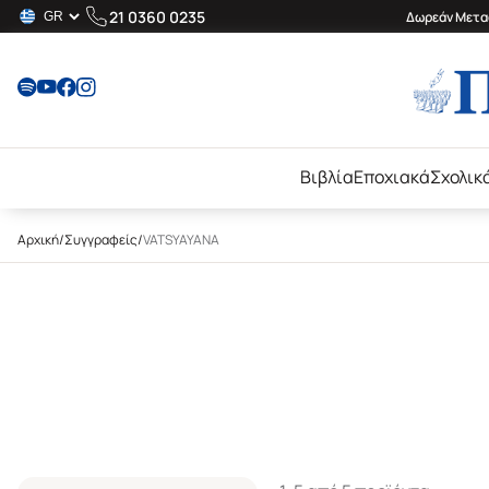
21 0360 0235
Δωρεάν Μεταφ
Βιβλία
Εποχιακά
Σχολικ
Αρχική
/
Συγγραφείς
/
VATSYAYANA