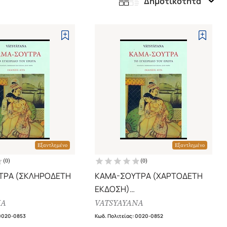
Δημοτικότητα
Εξαντλημένο
Εξαντλημένο
(
0
)
(
0
)
ΤΡΑ (ΣΚΛΗΡΟΔΕΤΗ
ΚΑΜΑ-ΣΟΥΤΡΑ (ΧΑΡΤΟΔΕΤΗ
ΕΚΔΟΣΗ)
ΔΙΟ ΤΟΥ ΕΡΩΤΑ
ΤΟ ΕΓΧΕΙΡΙΔΙΟ ΤΟΥ ΕΡΩΤΑ
NA
VATSYAYANA
0020-0853
Κωδ. Πολιτείας
:
0020-0852