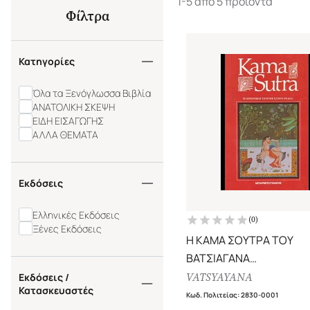
1-5 από 5 προϊόντα
Φίλτρα
Κατηγορίες
Όλα τα Ξενόγλωσσα Βιβλία
ΑΝΑΤΟΛΙΚΗ ΣΚΕΨΗ
ΕΙΔΗ ΕΙΣΑΓΩΓΗΣ
ΑΛΛΑ ΘΕΜΑΤΑ
Εκδόσεις
Ελληνικές Εκδόσεις
(
0
)
Ξένες Εκδόσεις
Η ΚΑΜΑ ΣΟΥΤΡΑ ΤΟΥ
ΒΑΤΣΙΑΓΑΝΑ
ΕΡΩΤΙΚΗ ΤΕΧΝΗ ΣΤΗΝ Ι
VATSYAYANA
Εκδόσεις /
Κατασκευαστές
Κωδ. Πολιτείας
:
2830-0001