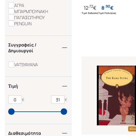
ΑΓΡΑ
.
72
.
90
12
€
8
€
ΜΠΑΡΜΠΟΥΝΑΚΗ
Τιμή Έκδοσης
Τιμή Πολιτείας
ΠΑΠΑΣΩΤΗΡΙΟΥ
PENGUIN
Συγγραφείς /
Δημιουργοί
VATSYAYANA
Τιμή
€
€
Εξα
Διαθεσιμότητα