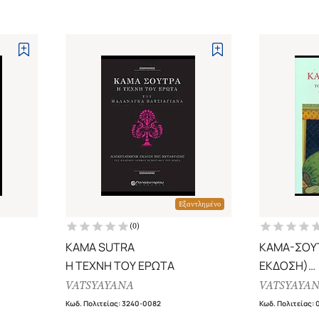
Εξαντλημένο
(
0
)
KAMA SUTRA
ΚΑΜΑ-ΣΟΥ
Η ΤΕΧΝΗ ΤΟΥ ΕΡΩΤΑ
ΕΚΔΟΣΗ)
ΝΔΙΑ
ΤΟ ΕΓΧΕΙΡΙ
VATSYAYANA
VATSYAYA
Κωδ. Πολιτείας
:
3240-0082
Κωδ. Πολιτείας
: