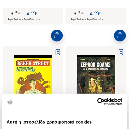
.
30
.
72
.
30
.
72
6
€
4
€
6
€
4
€
Τιμή Έκδοσης
Τιμή Πολιτείας
Τιμή Έκδοσης
Τιμή Πολιτείας
Αυτή η ιστοσελίδα χρησιμοποιεί cookies
(
0
)
(
0
)