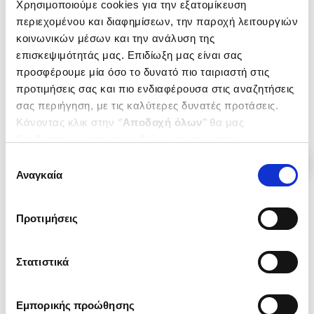
Χρησιμοποιούμε cookies για την εξατομίκευση
Ο ΣΕΡΛΟΚ ΧΟΛΜΣ ΚΑΙ Η ΣΚΙΑ
ΣΕΡΛΟΚ ΧΟΛΜΣ ΚΑΙ ΟΙ
ΤΟΥ Μ
ΑΝΘΡΩΠΟΙ ΤΗΣ ΚΑΜΕΛΙΑΣ
περιεχομένου και διαφημίσεων, την παροχή λειτουργιών
BAKER STREET, ΤΕΥΧΟΣ 4
ΣΕΡΛΟΚ ΧΟΛΜΣ, ΤΕΥΧΟΣ 3
VEYS PIERRE
VEYS PIERRE
κοινωνικών μέσων και την ανάλυση της
επισκεψιμότητάς μας. Επιδίωξη μας είναι σας
Κωδ. Πολιτείας
:
2650-0446
Κωδ. Πολιτείας
:
2650-0403
προσφέρουμε μία όσο το δυνατό πιο ταιριαστή στις
προτιμήσεις σας και πιο ενδιαφέρουσα στις αναζητήσεις
.
30
.
72
.
30
.
72
6
€
4
€
6
€
4
€
σας περιήγηση, με τις καλύτερες δυνατές προτάσεις.
Τιμή Έκδοσης
Τιμή Πολιτείας
Τιμή Έκδοσης
Τιμή Πολιτείας
Κάνοντας κλικ στην ‘’
Αποδοχή όλων
’’ θα μας
βοηθήσετε να ανταποκριθούμε στα παραπάνω.
Μπορείτε επίσης να επεξεργαστείτε ποια cookies σας
Επιλογή
ενδιαφέρουν και να επιλέξετε από τα παρακάτω με την
Αναγκαία
συγκατάθεσης
‘’
Αποδοχή επιλογών
΄΄και να ενημερωθείτε σχετικά με
τα cookies στην ‘’Προβολή λεπτομερειών’’.
Προτιμήσεις
Στατιστικά
Εμπορικής προώθησης