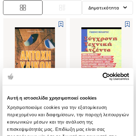
Δημοτικότητα
Εξαντλημένο
Αυτή η ιστοσελίδα χρησιμοποιεί cookies
(
0
)
(
0
)
Χρησιμοποιούμε cookies για την εξατομίκευση
ΑΝΤΟΧΗ ΥΛΙΚΩΝ
ΣΥΓΧΡΟΝΗ ΤΕΧΝΙΚΗ ΑΤΖΕΝΤΑ
περιεχομένου και διαφημίσεων, την παροχή λειτουργιών
ΒΕΛΑΩΡΑΣ ΓΙΑΝΝΗΣ
ΒΕΛΑΩΡΑΣ ΓΙΑΝΝΗΣ
κοινωνικών μέσων και την ανάλυση της
Κωδ. Πολιτείας
:
2130-0184
Κωδ. Πολιτείας
:
2130-0092
επισκεψιμότητάς μας. Επιδίωξη μας είναι σας