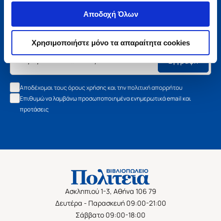
Μάθετε τα νέα της Πολιτείας
Αποδοχή Όλων
Εγγραφείτε στο newsletter μας και μάθετε πρώτοι όλα τα
νέα βιβλία, τις εξαιρετικές τιμές και τις εκδηλώσεις μας.
Χρησιμοποιήστε μόνο τα απαραίτητα cookies
Εγγραφή
Αποδέχομαι τους όρους χρήσης και την πολιτική απορρήτου
Επιθυμώ να λαμβάνω προσωποποιημένα ενημερωτικά email και
προτάσεις
Ασκληπιού 1-3, Αθήνα 106 79
Δευτέρα - Παρασκευή 09:00-21:00
Σάββατο 09:00-18:00