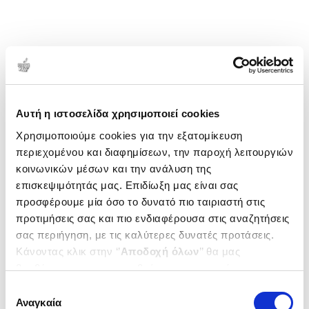
μέσα στη δύναμη του 20ού αιώνα και συνθέτει
αναμνήσεις και προβληματισμούς σε σχέση με την
Πολιτική, τον Διεθνισμό και τις καθημερινότητες
των ανθρώπων, με γρήγορο και στακάτο ρυθμό. Το
κείμενο οργανώνεται σε κεφάλαια και επί μέρους
1-1 από 1 προϊόντα
παραγράφους κατά κανόνα μικρής έκτασης, όπου οι
Δημοτικότητα
καθημερινότητες των ανθρώπων συμπλέκονται με
Αυτή η ιστοσελίδα χρησιμοποιεί cookies
ιστορικά συλλογικά υποκείμενα, όπως Σταλινικοί,
Χρησιμοποιούμε cookies για την εξατομίκευση
Αρχείοι, Τροτσκιστές, Ανωνυμίτες, Εσπεραντιστές.
περιεχομένου και διαφημίσεων, την παροχή λειτουργιών
κοινωνικών μέσων και την ανάλυση της
επισκεψιμότητάς μας. Επιδίωξη μας είναι σας
προσφέρουμε μία όσο το δυνατό πιο ταιριαστή στις
προτιμήσεις σας και πιο ενδιαφέρουσα στις αναζητήσεις
σας περιήγηση, με τις καλύτερες δυνατές προτάσεις.
Κάνοντας κλικ στην ‘’
Αποδοχή όλων
’’ θα μας
βοηθήσετε να ανταποκριθούμε στα παραπάνω.
Μπορείτε επίσης να επεξεργαστείτε ποια cookies σας
Επιλογή
ενδιαφέρουν και να επιλέξετε από τα παρακάτω με την
Αναγκαία
συγκατάθεσης