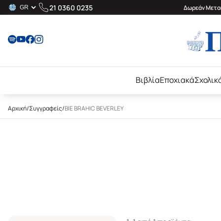
21 0360 0235
Δωρεάν Μεταφ
Βιβλία
Εποχιακά
Σχολικ
Αρχική
/
Συγγραφείς
/
BIE BRAHIC BEVERLEY