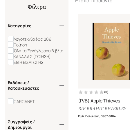
1-1 από 1 προϊόντα
Φίλτρα
Κατηγορίες
Λογοτεχνία έως 20€
Ποίηση
Όλα τα Ξενόγλωσσα Βιβλία
ΚΑΝΑΔΑΣ (ΠΟΙΗΣΗ)
ΕΙΔΗ ΕΙΣΑΓΩΓΗΣ
Εκδόσεις /
Κατασκευαστές
(
0
)
(P/B) Apple Thieves
CARCANET
BIE BRAHIC BEVERLEY
Κωδ. Πολιτείας
:
3987-0104
Συγγραφείς /
Δημιουργοί