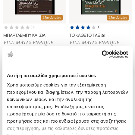
Εξαντλημένο
Εξαντλημένο
(
0
)
(
1
)
ΜΠΑΡΤΛΕΜΠΥ ΚΑΙ ΣΙΑ
ΤΟ ΚΑΘΕΤΟ ΤΑΞΙΔΙ
VILA-MATAS ENRIQUE
VILA-MATAS ENRIQUE
Κωδ. Πολιτείας
:
2250-3457
Κωδ. Πολιτείας
:
2250-3969
Αυτή η ιστοσελίδα χρησιμοποιεί cookies
Χρησιμοποιούμε cookies για την εξατομίκευση
περιεχομένου και διαφημίσεων, την παροχή λειτουργιών
κοινωνικών μέσων και την ανάλυση της
επισκεψιμότητάς μας. Επιδίωξη μας είναι σας
προσφέρουμε μία όσο το δυνατό πιο ταιριαστή στις
προτιμήσεις σας και πιο ενδιαφέρουσα στις αναζητήσεις
σας περιήγηση, με τις καλύτερες δυνατές προτάσεις.