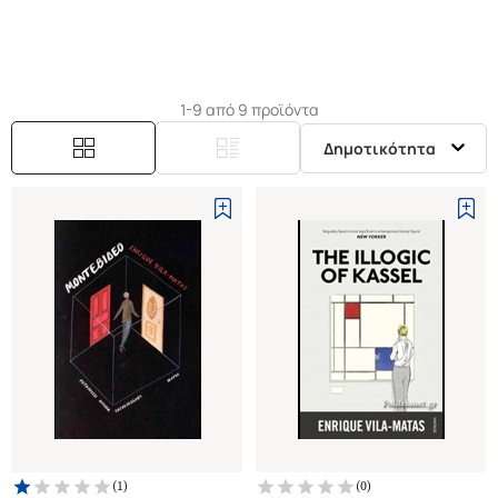
όπου, καθηλωμένος σε μια αποθήκη υλικού, άρχισε
να γράφει το πρώτο του μυθιστόρημα.
1-9 από 9 προϊόντα
Δημοτικότητα
(
1
)
(
0
)