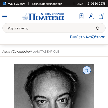
|
|
21 0360 0235
ρές άνω των 30€
Έως 24 άτοκες δόσεις
Δωρεάν Μεταφορικά στην
0
Σύνθετη Αναζήτηση
Αρχική
/
Συγγραφείς
/
VILA-MATAS ENRIQUE