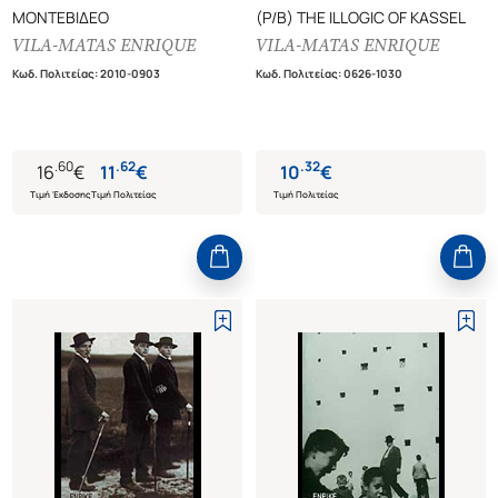
ΜΟΝΤΕΒΙΔΕΟ
(P/B) THE ILLOGIC OF KASSEL
VILA-MATAS ENRIQUE
VILA-MATAS ENRIQUE
Κωδ. Πολιτείας
:
2010-0903
Κωδ. Πολιτείας
:
0626-1030
.
60
.
62
.
32
16
€
11
€
10
€
Τιμή Έκδοσης
Τιμή Πολιτείας
Τιμή Πολιτείας