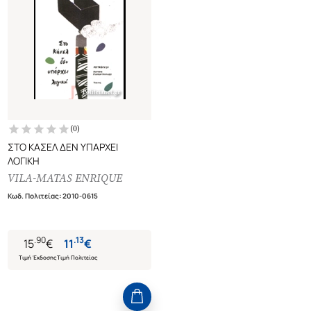
(
0
)
ΣΤΟ ΚΑΣΕΛ ΔΕΝ ΥΠΑΡΧΕΙ
ΛΟΓΙΚΗ
VILA-MATAS ENRIQUE
Κωδ. Πολιτείας
:
2010-0615
.
90
.
13
15
€
11
€
Τιμή Έκδοσης
Τιμή Πολιτείας