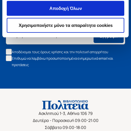
Μάθετε τα νέα της Πολιτείας
Αποδοχή Όλων
Εγγραφείτε στο newsletter μας και μάθετε πρώτοι όλα τα
νέα βιβλία, τις εξαιρετικές τιμές και τις εκδηλώσεις μας.
Χρησιμοποιήστε μόνο τα απαραίτητα cookies
Εγγραφή
Αποδέχομαι τους όρους χρήσης και την πολιτική απορρήτου
Επιθυμώ να λαμβάνω προσωποποιημένα ενημερωτικά email και
προτάσεις
Ασκληπιού 1-3, Αθήνα 106 79
Δευτέρα - Παρασκευή 09:00-21:00
Σάββατο 09:00-18:00