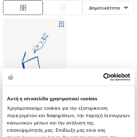
Δημοτικότητα
Αυτή η ιστοσελίδα χρησιμοποιεί cookies
(
0
)
Χρησιμοποιούμε cookies για την εξατομίκευση
FROM SAVAGE TO CITIZEN
THE INVENTION OF THE
περιεχομένου και διαφημίσεων, την παροχή λειτουργιών
PEASANT IN THE FRENCH
WYNGAARD S. AMY
κοινωνικών μέσων και την ανάλυση της
ENLIGHTENMENT (H/B)
επισκεψιμότητάς μας. Επιδίωξη μας είναι σας
Κωδ. Πολιτείας
:
1946-0003