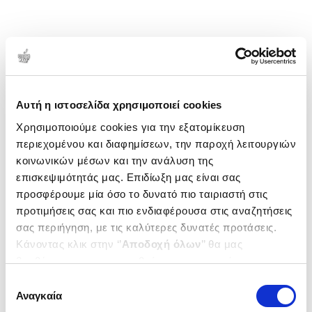
1-1 από 1 προϊόντα
Δημοτικότητα
Αυτή η ιστοσελίδα χρησιμοποιεί cookies
Χρησιμοποιούμε cookies για την εξατομίκευση
περιεχομένου και διαφημίσεων, την παροχή λειτουργιών
κοινωνικών μέσων και την ανάλυση της
επισκεψιμότητάς μας. Επιδίωξη μας είναι σας
προσφέρουμε μία όσο το δυνατό πιο ταιριαστή στις
προτιμήσεις σας και πιο ενδιαφέρουσα στις αναζητήσεις
σας περιήγηση, με τις καλύτερες δυνατές προτάσεις.
Κάνοντας κλικ στην ‘’
Αποδοχή όλων
’’ θα μας
βοηθήσετε να ανταποκριθούμε στα παραπάνω.
Μπορείτε επίσης να επεξεργαστείτε ποια cookies σας
Επιλογή
ενδιαφέρουν και να επιλέξετε από τα παρακάτω με την
Αναγκαία
συγκατάθεσης
(
0
)
‘’
Αποδοχή επιλογών
΄΄και να ενημερωθείτε σχετικά με