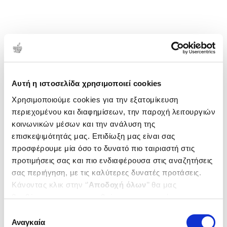
διαφόρων αντικειμένων. Ανοίγοντας ο άντρας της
ταβέρνα το 1986, άρχισε να μαγειρεύει για τους
θαμώνες του μαγαζιού με πολύ μεράκι, περίσσια
αγάπη και πάθος, πάντοτε με τα προϊόντα της
ελληνικής γης. Τόσα χρόνια, λοιπόν, με έμπνευση
1-1 από 1 προϊόντα
την κουζίνα άρχισε να δημιουργεί και τις
Δημοτικότητα
προσωπικές της συνταγές. Η κουζίνα έγινε το
Αυτή η ιστοσελίδα χρησιμοποιεί cookies
βασίλειό της και οι αγροί ο παράδεισός της.
Χρησιμοποιούμε cookies για την εξατομίκευση
περιεχομένου και διαφημίσεων, την παροχή λειτουργιών
κοινωνικών μέσων και την ανάλυση της
επισκεψιμότητάς μας. Επιδίωξη μας είναι σας
προσφέρουμε μία όσο το δυνατό πιο ταιριαστή στις
προτιμήσεις σας και πιο ενδιαφέρουσα στις αναζητήσεις
σας περιήγηση, με τις καλύτερες δυνατές προτάσεις.
Κάνοντας κλικ στην ‘’
Αποδοχή όλων
’’ θα μας
βοηθήσετε να ανταποκριθούμε στα παραπάνω.
Μπορείτε επίσης να επεξεργαστείτε ποια cookies σας
Επιλογή
ενδιαφέρουν και να επιλέξετε από τα παρακάτω με την
Αναγκαία
συγκατάθεσης