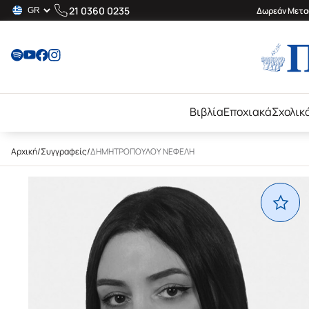
21 0360 0235
Δωρεάν Μεταφ
Βιβλία
Εποχιακά
Σχολικ
Αρχική
/
Συγγραφείς
/
ΔΗΜΗΤΡΟΠΟΥΛΟΥ ΝΕΦΕΛΗ