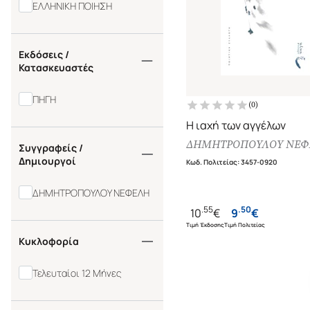
ΕΛΛΗΝΙΚΗ ΠΟΙΗΣΗ
Εκδόσεις /
Κατασκευαστές
ΠΗΓΗ
(
0
)
Η ιαχή των αγγέλων
ΔΗΜΗΤΡΟΠΟΥΛΟΥ ΝΕΦ
Συγγραφείς /
Δημιουργοί
Κωδ. Πολιτείας
:
3457-0920
ΔΗΜΗΤΡΟΠΟΥΛΟΥ ΝΕΦΕΛΗ
.
55
.
50
10
€
9
€
Τιμή Έκδοσης
Τιμή Πολιτείας
Κυκλοφορία
Τελευταίοι 12 Μήνες