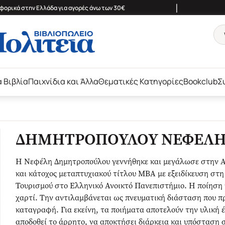
|
ορικά στην Ελλάδα για αγορές άνω των 30€
ά Βιβλία
Παιχνίδια και Άλλα
Θεματικές Κατηγορίες
Bookclub
Σ
ΔΗΜΗΤΡΟΠΟΥΛΟΥ ΝΕΦΕΛ
Η Νεφέλη Δημητροπούλου γεννήθηκε και μεγάλωσε στην Α
και κάτοχος μεταπτυχιακού τίτλου MBA με εξειδίκευση στη
Τουρισμού στο Ελληνικό Ανοικτό Πανεπιστήμιο. Η ποίηση 
χαρτί. Την αντιλαμβάνεται ως πνευματική διάσταση που πρ
καταγραφή. Για εκείνη, τα ποιήματα αποτελούν την υλική 
αποδοθεί το άρρητο, να αποκτήσει διάρκεια και υπόσταση σ