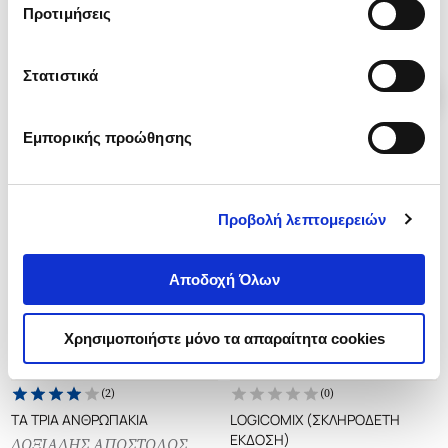
.
07
.
85
.
90
.
73
14
€
9
€
13
€
9
€
Προτιμήσεις
Τιμή Έκδοσης
Τιμή Πολιτείας
Τιμή Έκδοσης
Τιμή Πολιτείας
Στατιστικά
Εμπορικής προώθησης
Προβολή λεπτομερειών
Αποδοχή Όλων
Χρησιμοποιήστε μόνο τα απαραίτητα cookies
Εξαντλημένο
Εξαντλημένο
(
2
)
(
0
)
ΤΑ ΤΡΙΑ ΑΝΘΡΩΠΑΚΙΑ
LOGICOMIX (ΣΚΛΗΡΟΔΕΤΗ
ΕΚΔΟΣΗ)
ΔΟΞΙΑΔΗΣ ΑΠΟΣΤΟΛΟΣ