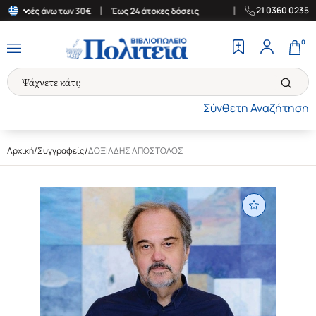
|
|
21 0360 0235
αγορές άνω των 30€
Έως 24 άτοκες δόσεις
Δωρεάν Μεταφορικά σ
0
Σύνθετη Αναζήτηση
Αρχική
/
Συγγραφείς
/
ΔΟΞΙΑΔΗΣ ΑΠΟΣΤΟΛΟΣ