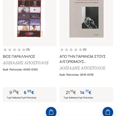
(
0
)
(
0
)
ΒΙΟΣ ΠΑΡΑΛΛΗΛΟΣ
ΑΠΟ ΤΗΝ ΠΑΡΑΝΟΙΑ ΣΤΟΥΣ
ΑΛΓΟΡΙΘΜΟΥΣ
ΔΟΞΙΑΔΗΣ ΑΠΟΣΤΟΛΟΣ
Η ΔΕΚΑΤΗ ΕΒΔΟΜΗ ΝΥΧΤΑ ΚΑΙ
ΔΟΞΙΑΔΗΣ ΑΠΟΣΤΟΛΟΣ
Κωδ. Πολιτείας
:
0020-0100
ΑΛΛΕΣ ΔΙΑΔΡΟΜΕΣ
Κωδ. Πολιτείας
:
2010-0376
.
29
.
50
.
10
.
77
9
€
6
€
21
€
14
€
Τιμή Έκδοσης
Τιμή Πολιτείας
Τιμή Έκδοσης
Τιμή Πολιτείας