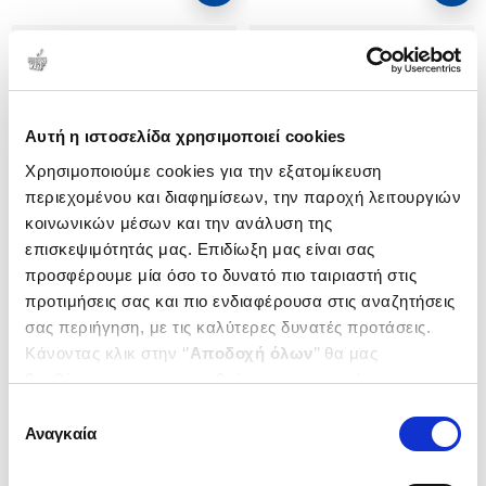
Αυτή η ιστοσελίδα χρησιμοποιεί cookies
Χρησιμοποιούμε cookies για την εξατομίκευση
περιεχομένου και διαφημίσεων, την παροχή λειτουργιών
κοινωνικών μέσων και την ανάλυση της
επισκεψιμότητάς μας. Επιδίωξη μας είναι σας
προσφέρουμε μία όσο το δυνατό πιο ταιριαστή στις
προτιμήσεις σας και πιο ενδιαφέρουσα στις αναζητήσεις
(
0
)
(
0
)
σας περιήγηση, με τις καλύτερες δυνατές προτάσεις.
ΜΑΚΑΒΕΤΤΑΣ
ΛΕΓΟΝΤΑΣ ΚΑΙ ΞΑΝΑΛΕΓΟΝΤΑΣ
Κάνοντας κλικ στην ‘’
Αποδοχή όλων
’’ θα μας
Η ΛΟΓΟΤΕΧΝΙΑ, Ο
ΔΟΞΙΑΔΗΣ ΑΠΟΣΤΟΛΟΣ
βοηθήσετε να ανταποκριθούμε στα παραπάνω.
ΜΥΣΤΗΡΙΩΔΗΣ ΠΑΤΡΟΚΛΟΣ
ΔΟΞΙΑΔΗΣ ΑΠΟΣΤΟΛΟΣ
Κωδ. Πολιτείας
:
2010-0432
Μπορείτε επίσης να επεξεργαστείτε ποια cookies σας
ΓΙΑΤΡΑΣ ΚΑΙ ΟΙ
Επιλογή
Κωδ. Πολιτείας
:
2010-0602
ενδιαφέρουν και να επιλέξετε από τα παρακάτω με την
ΜΕΤΑΜΟΡΦΩΣΕΙΣ ΤΗΣ
Αναγκαία
συγκατάθεσης
"ΕΡΗΜΗΣ ΧΩΡΑΣ"
‘’
Αποδοχή επιλογών
΄΄και να ενημερωθείτε σχετικά με
τα cookies στην ‘’Προβολή λεπτομερειών’’.