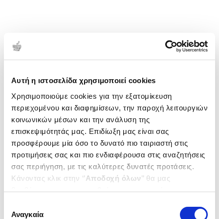
δισκογραφίας των δημοφιλών αστικών μουσικών.
Από το 1999, εργάζεται ως μουσικός, παίζοντας
κιθάρα σε λαϊκές ορχήστρες. Επίσης
δραστηριοποιείται στο χώρο του ηλεκτρικού ήχου
με το συγκρότημα Nellcotes.
1-1 από 1 προϊόντα
Δημοτικότητα
Αυτή η ιστοσελίδα χρησιμοποιεί cookies
Χρησιμοποιούμε cookies για την εξατομίκευση
περιεχομένου και διαφημίσεων, την παροχή λειτουργιών
κοινωνικών μέσων και την ανάλυση της
επισκεψιμότητάς μας. Επιδίωξη μας είναι σας
προσφέρουμε μία όσο το δυνατό πιο ταιριαστή στις
προτιμήσεις σας και πιο ενδιαφέρουσα στις αναζητήσεις
σας περιήγηση, με τις καλύτερες δυνατές προτάσεις.
Κάνοντας κλικ στην ‘’
Αποδοχή όλων
’’ θα μας
βοηθήσετε να ανταποκριθούμε στα παραπάνω.
Μπορείτε επίσης να επεξεργαστείτε ποια cookies σας
Επιλογή
ενδιαφέρουν και να επιλέξετε από τα παρακάτω με την
Αναγκαία
συγκατάθεσης