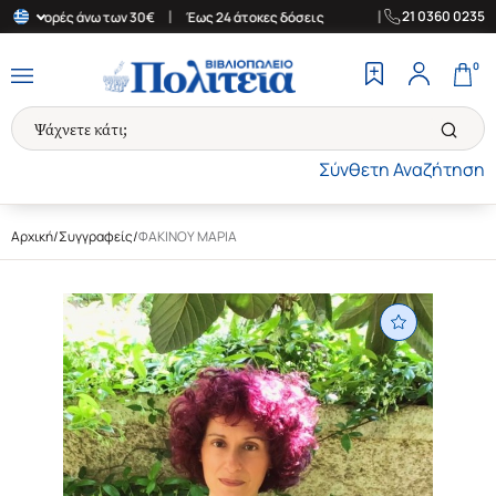
|
|
21 0360 0235
ια αγορές άνω των 30€
Έως 24 άτοκες δόσεις
Δωρεάν Μεταφορικ
0
Σύνθετη Αναζήτηση
Αρχική
/
Συγγραφείς
/
ΦΑΚΙΝΟΥ ΜΑΡΙΑ