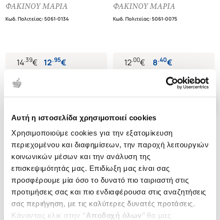
ΦΑΚΙΝΟΥ ΜΑΡΙΑ
ΦΑΚΙΝΟΥ ΜΑΡΙΑ
Κωδ. Πολιτείας
:
5061-0134
Κωδ. Πολιτείας
:
5061-0075
.
39
.
95
.
00
.
40
14
€
12
€
12
€
8
€
Τιμή Έκδοσης
Τιμή Πολιτείας
Τιμή Έκδοσης
Τιμή Πολιτείας
Αυτή η ιστοσελίδα χρησιμοποιεί cookies
Χρησιμοποιούμε cookies για την εξατομίκευση
περιεχομένου και διαφημίσεων, την παροχή λειτουργιών
κοινωνικών μέσων και την ανάλυση της
επισκεψιμότητάς μας. Επιδίωξη μας είναι σας
προσφέρουμε μία όσο το δυνατό πιο ταιριαστή στις
προτιμήσεις σας και πιο ενδιαφέρουσα στις αναζητήσεις
σας περιήγηση, με τις καλύτερες δυνατές προτάσεις.
Κάνοντας κλικ στην ‘’
Αποδοχή όλων
’’ θα μας