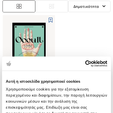
Δημοτικότητα
Αυτή η ιστοσελίδα χρησιμοποιεί cookies
(
0
)
Χρησιμοποιούμε cookies για την εξατομίκευση
(H/B) Occult
Decoding the visual culture of
περιεχομένου και διαφημίσεων, την παροχή λειτουργιών
mysticism, magic and divination
FORSHAW PETER
κοινωνικών μέσων και την ανάλυση της
επισκεψιμότητάς μας. Επιδίωξη μας είναι σας
Κωδ. Πολιτείας
:
4634-2168