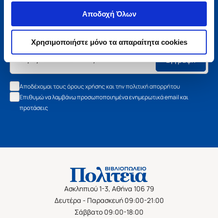
Μάθετε τα νέα της Πολιτείας
Αποδοχή Όλων
Εγγραφείτε στο newsletter μας και μάθετε πρώτοι όλα τα
νέα βιβλία, τις εξαιρετικές τιμές και τις εκδηλώσεις μας.
Χρησιμοποιήστε μόνο τα απαραίτητα cookies
Εγγραφή
Αποδέχομαι τους όρους χρήσης και την πολιτική απορρήτου
Επιθυμώ να λαμβάνω προσωποποιημένα ενημερωτικά email και
προτάσεις
Ασκληπιού 1-3, Αθήνα 106 79
Δευτέρα - Παρασκευή 09:00-21:00
Σάββατο 09:00-18:00